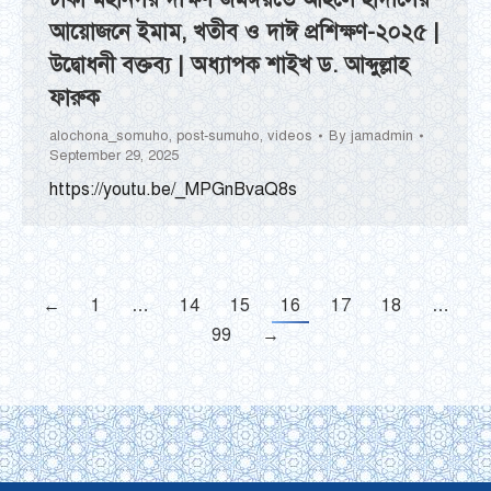
আয়োজনে ইমাম, খতীব ও দাঈ প্রশিক্ষণ-২০২৫ |
উদ্বোধনী বক্তব্য | অধ্যাপক শাইখ ড. আব্দুল্লাহ
ফারুক
alochona_somuho
,
post-sumuho
,
videos
By
jamadmin
September 29, 2025
https://youtu.be/_MPGnBvaQ8s
←
1
…
14
15
16
17
18
…
99
→