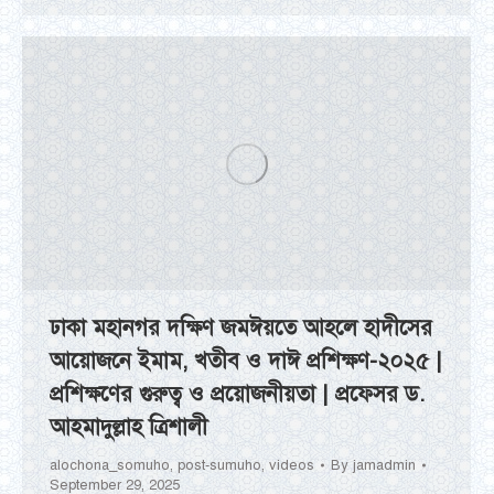
ঢাকা মহানগর দক্ষিণ জমঈয়তে আহলে হাদীসের
আয়োজনে ইমাম, খতীব ও দাঈ প্রশিক্ষণ-২০২৫ |
প্রশিক্ষণের গুরুত্ব ও প্রয়োজনীয়তা | প্রফেসর ড.
আহমাদুল্লাহ ত্রিশালী
alochona_somuho
,
post-sumuho
,
videos
By
jamadmin
September 29, 2025