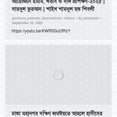
আয়োজনে ইমাম, খতীব ও দাঈ প্রশিক্ষণ-২০২৫ |
দারসুল কুরআন | শাইখ শামসুল হক শিবলী
alochona_somuho
,
post-sumuho
,
videos
By
jamadmin
September 29, 2025
https://youtu.be/KWRS0ut3RzY
ঢাকা মহানগর দক্ষিণ জমঈয়তে আহলে হাদীসের