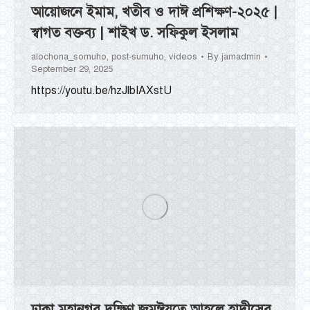
আয়োজনে ইমাম, খতীব ও দাঈ প্রশিক্ষণ-২০২৫ |
স্বাগত বক্তব্য | শাইখ ড. সফিকুল ইসলাম
alochona_somuho
,
post-sumuho
,
videos
By
jamadmin
September 29, 2025
https://youtu.be/hzJlbIAXstU
ঢাকা মহানগর দক্ষিণ জমঈয়তে আহলে হাদীসের