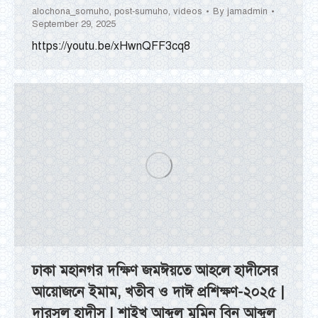
alochona_somuho
,
post-sumuho
,
videos
By
jamadmin
September 29, 2025
https://youtu.be/xHwnQFF3cq8
ঢাকা মহানগর দক্ষিণ জমঈয়তে আহলে হাদীসের
আয়োজনে ইমাম, খতীব ও দাঈ প্রশিক্ষণ-২০২৫ |
দারসুল হাদীস | শাইখ আব্দুল মুমিন বিন আব্দুল