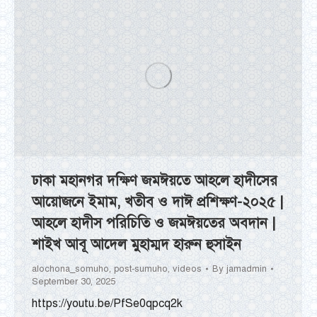
ঢাকা মহানগর দক্ষিণ জমঈয়তে আহলে হাদীসের
আয়োজনে ইমাম, খতীব ও দাঈ প্রশিক্ষণ-২০২৫ |
আহলে হাদীস পরিচিতি ও জমঈয়তের অবদান |
শাইখ আবূ আদেল মুহাম্মদ হারুন হুসাইন
alochona_somuho
,
post-sumuho
,
videos
By
jamadmin
September 30, 2025
https://youtu.be/PfSe0qpcq2k