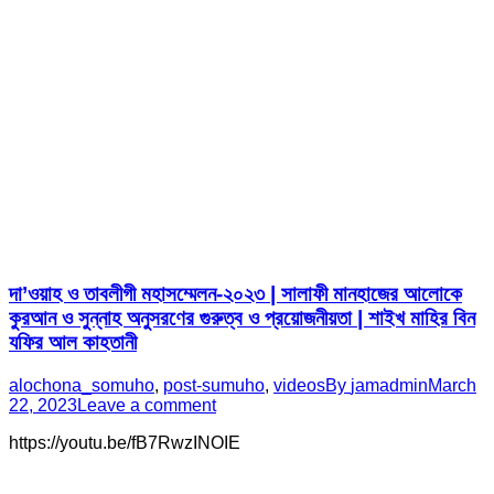
দা’ওয়াহ ও তাবলীগী মহাসম্মেলন-২০২৩ | সালাফী মানহাজের আলোকে
কুরআন ও সুন্নাহ অনুসরণের গুরুত্ব ও প্রয়োজনীয়তা | শাইখ মাহির বিন
যফির আল কাহতানী
alochona_somuho
,
post-sumuho
,
videos
By
jamadmin
March
22, 2023
Leave a comment
https://youtu.be/fB7RwzINOIE