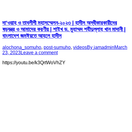
দা’ওয়াহ ও তাবলীগী মহাসম্মেলন-২০২৩ | হাদীস অস্বীকারকারীদের
ষড়যন্ত্র ও আমাদের করণীয় | শাইখ ড. মুহাম্মদ শহীদুল্লাহ খান মাদানী |
বাংলাদেশ জমঈয়তে আহলে হাদীস
alochona_somuho
,
post-sumuho
,
videos
By
jamadmin
March
23, 2023
Leave a comment
https://youtu.be/k3QrtWoVhZY