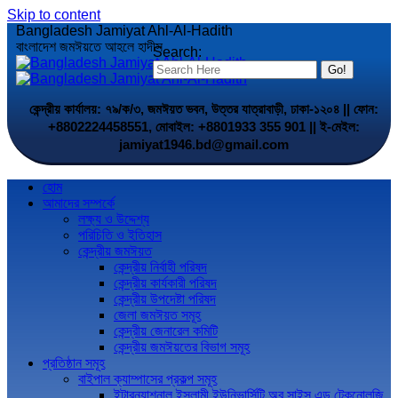
Skip to content
Bangladesh Jamiyat Ahl-Al-Hadith
বাংলাদেশ জমঈয়তে আহলে হাদীস
Search:
কেন্দ্রীয় কার্যালয়: ৭৯/ক/৩, জমঈয়ত ভবন, উত্তর যাত্রাবাড়ী, ঢাকা-১২০৪ || ফোন:
+8802224458551, মোবাইল: +8801933 355 901 || ই-মেইল:
jamiyat1946.bd@gmail.com
হোম
আমাদের সম্পর্কে
লক্ষ্য ও উদ্দেশ্য
পরিচিতি ও ইতিহাস
কেন্দ্রীয় জমঈয়ত
কেন্দ্রীয় নির্বাহী পরিষদ
কেন্দ্রীয় কার্যকারী পরিষদ
কেন্দ্রীয় উপদেষ্টা পরিষদ
জেলা জমঈয়ত সমূহ
কেন্দ্রীয় জেনারেল কমিটি
কেন্দ্রীয় জমঈয়তের বিভাগ সমূহ
প্রতিষ্ঠান সমূহ
বাইপাল ক্যাম্পাসের প্রকল্প সমূহ
ইন্টারন্যাশনাল ইসলামী ইউনিভার্সিটি অব সাইন্স এন্ড টেকনোলজি