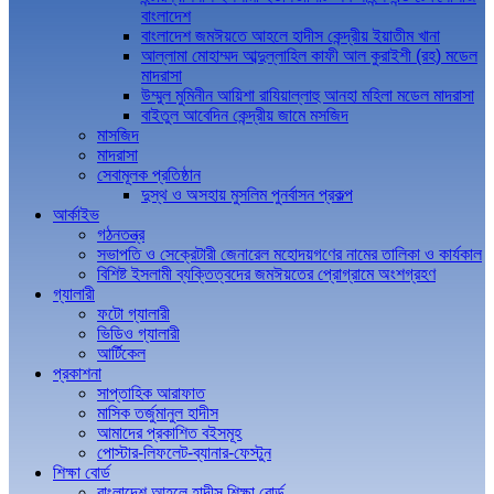
বাংলাদেশ
বাংলাদেশ জমঈয়তে আহলে হাদীস কেন্দ্রীয় ইয়াতীম খানা
আল্লামা মোহাম্মদ আব্দুল্লাহিল কাফী আল কুরাইশী (রহ) মডেল
মাদরাসা
উম্মুল মুমিনীন আয়িশা রাযিয়াল্লাহু আনহা মহিলা মডেল মাদরাসা
বাইতুল আবেদিন কেন্দ্রীয় জামে মসজিদ
মাসজিদ
মাদরাসা
সেবামূলক প্রতিষ্ঠান
দুস্থ ও অসহায় মুসলিম পুনর্বাসন প্রকল্প
আর্কাইভ
গঠনতন্ত্র
সভাপতি ও সেক্রেটারী জেনারেল মহোদয়গণের নামের তালিকা ও কার্যকাল
বিশিষ্ট ইসলামী ব্যক্তিত্বদের জমঈয়তের প্রোগ্রামে অংশগ্রহণ
গ্যালারী
ফটো গ্যালারী
ভিডিও গ্যালারী
আর্টিকেল
প্রকাশনা
সাপ্তাহিক আরাফাত
মাসিক তর্জুমানুল হাদীস
আমাদের প্রকাশিত বইসমূহ
পোস্টার-লিফলেট-ব্যানার-ফেস্টুন
শিক্ষা বোর্ড
বাংলাদেশ আহলে হাদীস শিক্ষা বোর্ড