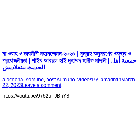
দা’ওয়াহ ও তাবলীগী মহাসম্মেলন-২০২৩ | সুন্নাহ অনুসরণের গুরুত্ব ও
প্রয়োজনীয়তা | শাইখ আবদুল হাই মুহাম্মদ হানীফ মাদানী | جمعية أهل
الحديث ببنغلاديش
alochona_somuho
,
post-sumuho
,
videos
By
jamadmin
March
22, 2023
Leave a comment
https://youtu.be/9762uFJBhY8