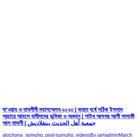
দা’ওয়াহ ও তাবলীগী মহাসম্মেলন-২০২৩ | ভারত বর্ষে সঠিক ইসলাম
প্রচারে আহলে হাদীসদের ভুমিকা ও অবদান | শাইখ আসগর আলী সালাফী
আল মাদানী | جمعية أهل الحديث ببنغلاديش
alochona_somuho
,
post-sumuho
,
videos
By
jamadmin
March