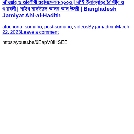
দা’ওয়াহ ও তাবলীগী মহাসম্মেলন-২০২৩ | দা‘ঈ ইলাল্লাহর বৈশিষ্ট্য ও
গুণাবলী | শাইখ মাসউদুল আলম আল উমরী | Bangladesh
Jamiyat Ahl-al-Hadith
alochona_somuho
,
post-sumuho
,
videos
By
jamadmin
March
22, 2023
Leave a comment
https://youtu.be/6EapV8iHSEE