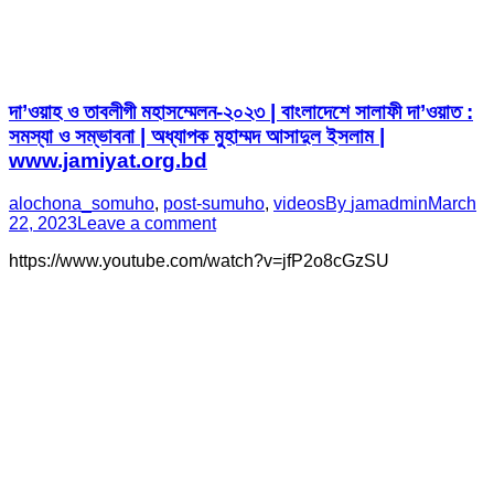
দা’ওয়াহ ও তাবলীগী মহাসম্মেলন-২০২৩ | বাংলাদেশে সালাফী দা’ওয়াত :
সমস্যা ও সম্ভাবনা | অধ্যাপক মুহাম্মদ আসাদুল ইসলাম |
www.jamiyat.org.bd
alochona_somuho
,
post-sumuho
,
videos
By
jamadmin
March
22, 2023
Leave a comment
https://www.youtube.com/watch?v=jfP2o8cGzSU