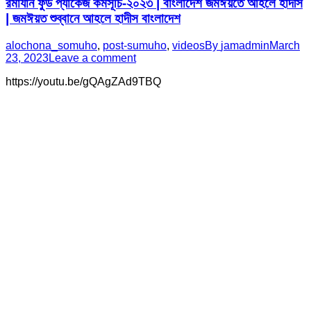
রমাযান ফুড প্যাকেজ কর্মসূচি-২০২৩ | বাংলাদেশ জমঈয়তে আহলে হাদীস
| জমঈয়ত শুব্বানে আহলে হাদীস বাংলাদেশ
alochona_somuho
,
post-sumuho
,
videos
By
jamadmin
March
23, 2023
Leave a comment
https://youtu.be/gQAgZAd9TBQ