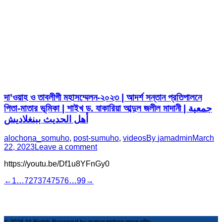
দা’ওয়াহ ও তাবলীগী মহাসম্মেলন-২০২৩ | আদর্শ সন্তান প্রতিপালনে
পিতা-মাতার ভূমিকা | শাইখ ড. যাকারিয়া আব্দুল জলীল মাদানী | جمعية
أهل الحديث ببنغلاديش
alochona_somuho
,
post-sumuho
,
videos
By
jamadmin
March
22, 2023
Leave a comment
https://youtu.be/Df1u8YFnGy0
←
1
…
72
73
74
75
76
…
99
→