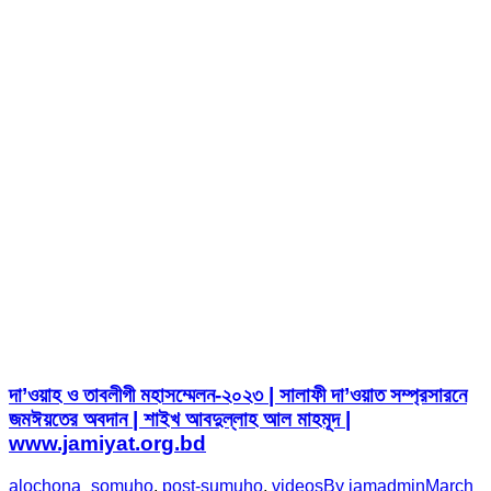
দা’ওয়াহ ও তাবলীগী মহাসম্মেলন-২০২৩ | সালাফী দা’ওয়াত সম্প্রসারনে
জমঈয়তের অবদান | শাইখ আবদুল্লাহ আল মাহমূদ |
www.jamiyat.org.bd
alochona_somuho
,
post-sumuho
,
videos
By
jamadmin
March