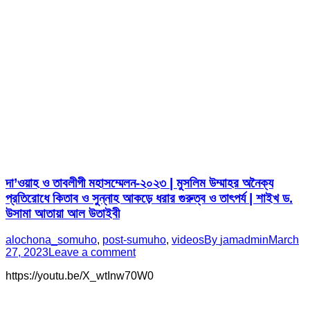
দা’ওয়াহ ও তাবলীগী মহাসম্মেলন-২০২৩ | মুসলিম উম্মাহর অনৈক্য
প্রতিরোধে কিতাব ও সুন্নাহ আকড়ে ধরার গুরুত্ব ও তাৎপর্য | শাইখ ড.
উসামা আতায়া আল উতাইবী
alochona_somuho
,
post-sumuho
,
videos
By
jamadmin
March
27, 2023
Leave a comment
https://youtu.be/X_wtInw70W0