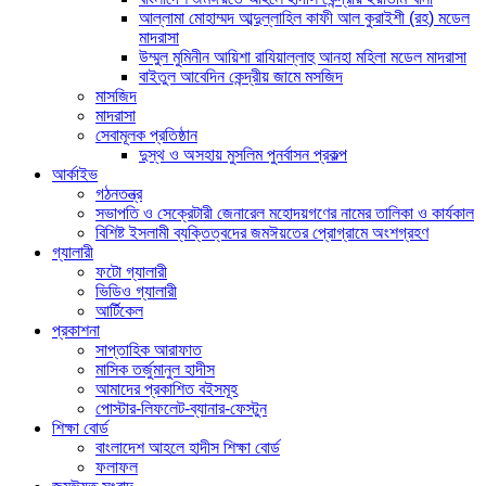
আল্লামা মোহাম্মদ আব্দুল্লাহিল কাফী আল কুরাইশী (রহ) মডেল
মাদরাসা
উম্মুল মুমিনীন আয়িশা রাযিয়াল্লাহু আনহা মহিলা মডেল মাদরাসা
বাইতুল আবেদিন কেন্দ্রীয় জামে মসজিদ
মাসজিদ
মাদরাসা
সেবামূলক প্রতিষ্ঠান
দুস্থ ও অসহায় মুসলিম পুনর্বাসন প্রকল্প
আর্কাইভ
গঠনতন্ত্র
সভাপতি ও সেক্রেটারী জেনারেল মহোদয়গণের নামের তালিকা ও কার্যকাল
বিশিষ্ট ইসলামী ব্যক্তিত্বদের জমঈয়তের প্রোগ্রামে অংশগ্রহণ
গ্যালারী
ফটো গ্যালারী
ভিডিও গ্যালারী
আর্টিকেল
প্রকাশনা
সাপ্তাহিক আরাফাত
মাসিক তর্জুমানুল হাদীস
আমাদের প্রকাশিত বইসমূহ
পোস্টার-লিফলেট-ব্যানার-ফেস্টুন
শিক্ষা বোর্ড
বাংলাদেশ আহলে হাদীস শিক্ষা বোর্ড
ফলাফল