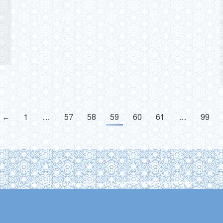
←
1
…
57
58
59
60
61
…
99
© 2026 All Rights Reserved by বাংলাদেশ জমঈয়তে আহলে হাদীস