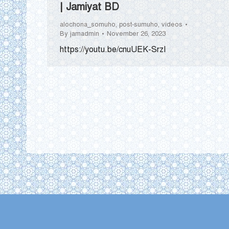
| Jamiyat BD
alochona_somuho
,
post-sumuho
,
videos
By
jamadmin
November 26, 2023
https://youtu.be/cnuUEK-SrzI