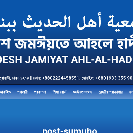
উত্তর যাত্রাবাড়ী, ঢাকা-১২০৪ || ফোন: +8802224458551, মোবাইল: +8801933 3
আর্কাইভ
গ্যালারী
প্রকাশনা
শিক্ষা বোর্ড
জমঈয়ত সংবাদ
কেন্দ্রীয় গ্রান্থগার
ফা
post-sumuho