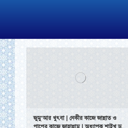
জুমু’আর খুৎবা | নেকীর কাজে জান্নাত ও
পাপের কাজে জাহান্নাম | অধ্যাপক শাইখ ড.