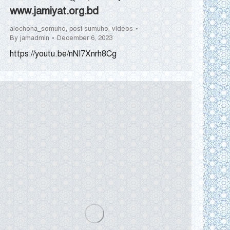
www.jamiyat.org.bd
alochona_somuho
,
post-sumuho
,
videos
By
jamadmin
December 6, 2023
https://youtu.be/nNI7Xnrh8Cg