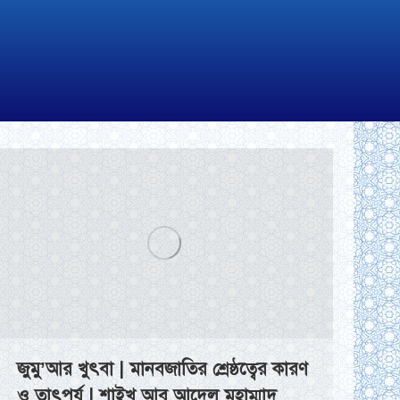
জুমু’আর খুৎবা | মানবজাতির শ্রেষ্ঠত্বের কারণ
ও তাৎপর্য | শাইখ আবু আদেল মুহাম্মাদ