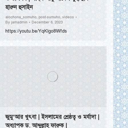
হারুন হুসাইন
alochona_somuho
,
post-sumuho
,
videos
By
jamadmin
December 6, 2023
https://youtu.be/YqKIgo8Wfds
জুমু’আর খুৎবা | ইসলামের শ্রেষ্ঠত্ব ও মর্যাদা |
অধ্যাপক ড. আব্দুল্লাহ ফারুক |