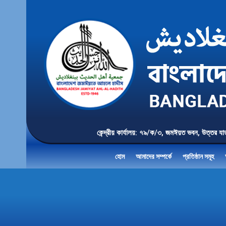
কেন্দ্রীয় কার্যালয়: ৭৯/ক/৩, জমঈয়ত ভবন, 
হোম
আমাদের সম্পর্কে
প্রতিষ্ঠান সমূহ