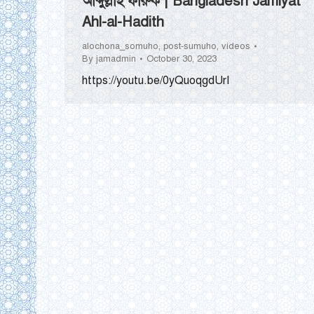
আব্দুল্লাহ ফারুক | Bangladesh Jamiyat
Ahl-al-Hadith
alochona_somuho
,
post-sumuho
,
videos
By
jamadmin
October 30, 2023
https://youtu.be/0yQuoqgdUrI