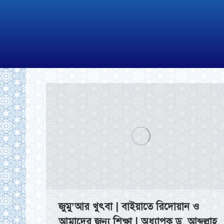
জুমু’আর খুৎবা | বাইয়াতে রিদোয়ান ও
আমাদের জন্য শিক্ষা | অধ্যাপক ড. আব্দুল্লাহ