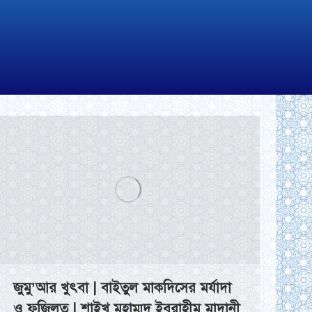
জুমু’আর খুৎবা | বাইতুল মাকদিসের মর্যাদা
ও ফজিলত | শাইখ মুহাম্মদ ইবরাহীম মাদানী