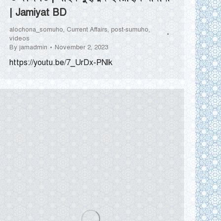
| Jamiyat BD
alochona_somuho
,
Current Affairs
,
post-sumuho
,
videos
By
jamadmin
November 2, 2023
https://youtu.be/7_UrDx-PNlk