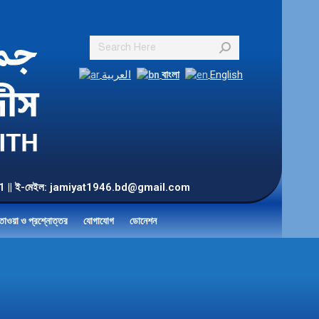
Search:
العربية
বাংলা
English
55 901 || ই-মেইল: jamiyat1946.bd@gmail.com
তাওয়া ও প্রশ্নোত্তর
যোগাযোগ
ডোনেশন