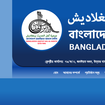
কেন্দ্রীয় কার্যালয়: ৭৯/ক/৩, জমঈয়ত ভবন, 
হোম
আমাদের সম্পর্কে
প্রতিষ্ঠান সমূহ