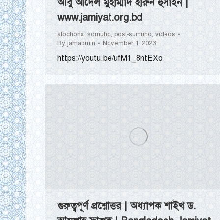
আবু আদেল মুহাম্মাদ হারুন হুসাইন |
www.jamiyat.org.bd
alochona_somuho
,
post-sumuho
,
videos
By
jamadmin
November 1, 2023
https://youtu.be/ufM1_8ntEXo
গুরুত্বপূর্ণ প্রশ্নোত্তর | অধ্যাপক শাইখ ড.