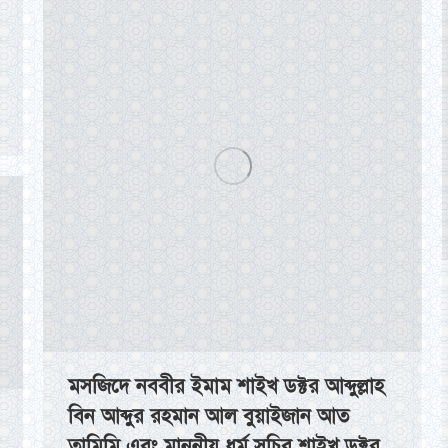
মসজিদে নববীর ইমাম শাইখ ডক্টর আব্দুল্লাহ
বিন আব্দুর রহমান আল বুয়াইজান আত
তামিমি এবং মাননীয় ধর্ম সচিব শাইখ ডক্টর