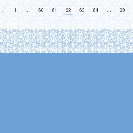
←
1
…
60
61
62
63
64
…
99
© 2026 All Rights Reserved by বাংলাদেশ জমঈয়তে আহলে হাদীস