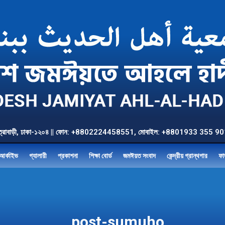
উত্তর যাত্রাবাড়ী, ঢাকা-১২০৪ || ফোন: +8802224458551, মোবাইল: +8801933 3
আর্কাইভ
গ্যালারী
প্রকাশনা
শিক্ষা বোর্ড
জমঈয়ত সংবাদ
কেন্দ্রীয় গ্রান্থগার
ফা
post-sumuho