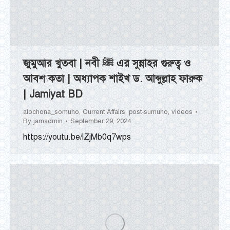
জুমুআর খুতবা | নবী ﷺ এর সুন্নাহর গুরুত্ব ও
আবশ্যকতা | অধ্যাপক শাইখ ড. আব্দুল্লাহ ফারুক
| Jamiyat BD
alochona_somuho
,
Current Affairs
,
post-sumuho
,
videos
By
jamadmin
September 29, 2024
https://youtu.be/lZjMb0q7wps