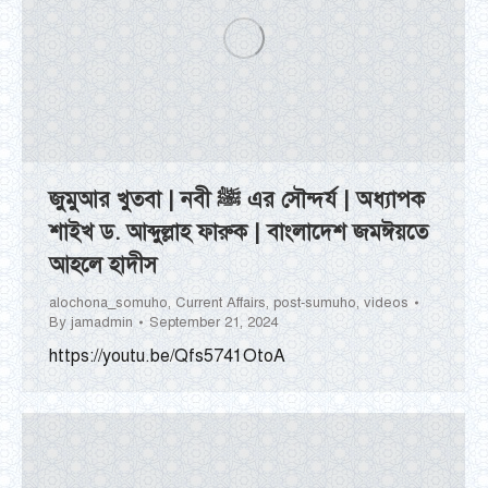
জুমুআর খুতবা | নবী ﷺ এর সৌন্দর্য | অধ্যাপক
শাইখ ড. আব্দুল্লাহ ফারুক | বাংলাদেশ জমঈয়তে
আহলে হাদীস
alochona_somuho
,
Current Affairs
,
post-sumuho
,
videos
By
jamadmin
September 21, 2024
https://youtu.be/Qfs5741OtoA