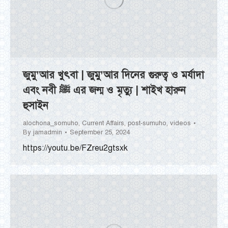
জুমু’আর খুৎবা | জুমু’আর দিনের গুরুত্ব ও মর্যাদা
এবং নবী ﷺ এর জন্ম ও মৃত্যু | শাইখ হারুন
হুসাইন
alochona_somuho
,
Current Affairs
,
post-sumuho
,
videos
By
jamadmin
September 25, 2024
https://youtu.be/FZreu2gtsxk