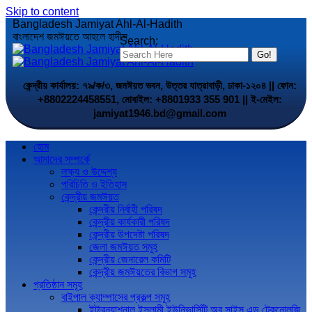
Skip to content
Bangladesh Jamiyat Ahl-Al-Hadith
বাংলাদেশ জমঈয়তে আহলে হাদীস
Search:
কেন্দ্রীয় কার্যালয়: ৭৯/ক/৩, জমঈয়ত ভবন, উত্তর যাত্রাবাড়ী, ঢাকা-১২০৪ || ফোন:
+8802224458551, মোবাইল: +8801933 355 901 || ই-মেইল:
jamiyat1946.bd@gmail.com
হোম
আমাদের সম্পর্কে
লক্ষ্য ও উদ্দেশ্য
পরিচিতি ও ইতিহাস
কেন্দ্রীয় জমঈয়ত
কেন্দ্রীয় নির্বাহী পরিষদ
কেন্দ্রীয় কার্যকারী পরিষদ
কেন্দ্রীয় উপদেষ্টা পরিষদ
জেলা জমঈয়ত সমূহ
কেন্দ্রীয় জেনারেল কমিটি
কেন্দ্রীয় জমঈয়তের বিভাগ সমূহ
প্রতিষ্ঠান সমূহ
বাইপাল ক্যাম্পাসের প্রকল্প সমূহ
ইন্টারন্যাশনাল ইসলামী ইউনিভার্সিটি অব সাইন্স এন্ড টেকনোলজি