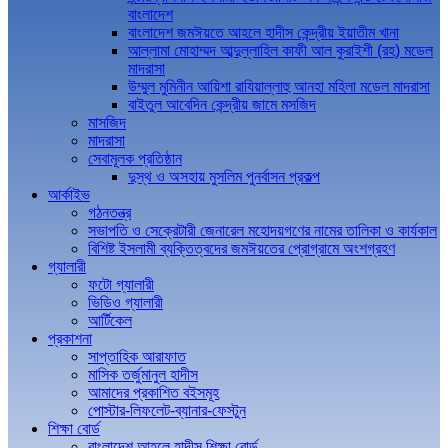
বাংলাদেশ
বাংলাদেশ জমঈয়তে আহলে হাদীস কেন্দ্রীয় ইয়াতীম খানা
আল্লামা মোহাম্মদ আব্দুল্লাহিল কাফী আল কুরাইশী (রহ) মডেল
মাদরাসা
উম্মুল মুমিনীন আয়িশা রাযিয়াল্লাহু আনহা মহিলা মডেল মাদরাসা
বাইতুল আবেদিন কেন্দ্রীয় জামে মসজিদ
মাসজিদ
মাদরাসা
সেবামূলক প্রতিষ্ঠান
দুস্থ ও অসহায় মুসলিম পুনর্বাসন প্রকল্প
আর্কাইভ
গঠনতন্ত্র
সভাপতি ও সেক্রেটারী জেনারেল মহোদয়গণের নামের তালিকা ও কার্যকাল
বিশিষ্ট ইসলামী ব্যক্তিত্বদের জমঈয়তের প্রোগ্রামে অংশগ্রহণ
গ্যালারী
ফটো গ্যালারী
ভিডিও গ্যালারী
আর্টিকেল
প্রকাশনা
সাপ্তাহিক আরাফাত
মাসিক তর্জুমানুল হাদীস
আমাদের প্রকাশিত বইসমূহ
পোস্টার-লিফলেট-ব্যানার-ফেস্টুন
শিক্ষা বোর্ড
বাংলাদেশ আহলে হাদীস শিক্ষা বোর্ড