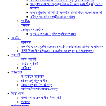
আল্লামা মোহাম্মদ আব্দুল্লাহিল কাফী আল কুরাইশী (রহ) মডেল
মাদরাসা
উম্মুল মুমিনীন আয়িশা রাযিয়াল্লাহু আনহা মহিলা মডেল মাদরাসা
বাইতুল আবেদিন কেন্দ্রীয় জামে মসজিদ
মাসজিদ
মাদরাসা
সেবামূলক প্রতিষ্ঠান
দুস্থ ও অসহায় মুসলিম পুনর্বাসন প্রকল্প
আর্কাইভ
গঠনতন্ত্র
সভাপতি ও সেক্রেটারী জেনারেল মহোদয়গণের নামের তালিকা ও কার্যকাল
বিশিষ্ট ইসলামী ব্যক্তিত্বদের জমঈয়তের প্রোগ্রামে অংশগ্রহণ
গ্যালারী
ফটো গ্যালারী
ভিডিও গ্যালারী
আর্টিকেল
প্রকাশনা
সাপ্তাহিক আরাফাত
মাসিক তর্জুমানুল হাদীস
আমাদের প্রকাশিত বইসমূহ
পোস্টার-লিফলেট-ব্যানার-ফেস্টুন
শিক্ষা বোর্ড
বাংলাদেশ আহলে হাদীস শিক্ষা বোর্ড
ফলাফল