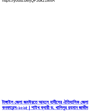
https://youtu.be/jQFJuk21wxA
টাঙ্গাইল জেলা জমঈয়তে আহলে হাদীসের ঐতিহাসিক জেলা
কনফারেন্স-২০২৫ | শাইখ ক্বারী ড. খালিলুর রহমান জাভীদ