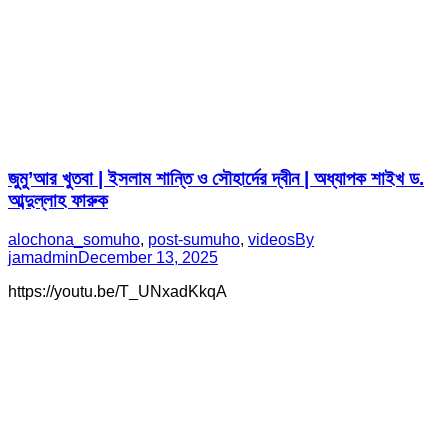
জুমু’আর খুতবা | ইসলাম শান্তি ও সৌহার্দের দ্বীন | অধ্যাপক শাইখ ড.
আব্দুল্লাহ ফারুক
alochona_somuho
,
post-sumuho
,
videos
By
jamadmin
December 13, 2025
https://youtu.be/T_UNxadKkqA