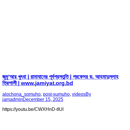
জুমু’আর খুৎবা | রামাযানের পূর্বপ্রস্তুতি | প্রফেসর ড. আহমাদুল্লাহ
ত্রিশালী | www.jamiyat.org.bd
alochona_somuho
,
post-sumuho
,
videos
By
jamadmin
December 15, 2025
https://youtu.be/CWXHnD-tIUI