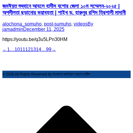
জমঈয়ত শুব্বানে আহলে হাদীস যশোর জেলা ১০ম সম্মেলন-২০২৫ |
অশ্লীলতা ছড়ানোর ভয়াবহতা | শাইখ ড. হারুনুর রশিদ ত্রিশালী মাদানী
alochona_somuho
,
post-sumuho
,
videos
By
jamadmin
December 11, 2025
https://youtu.be/q3u5LPn30HM
←
1
…
10
11
12
13
14
…
99
→
© 2026 All Rights Reserved by বাংলাদেশ জমঈয়তে আহলে হাদীস