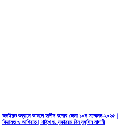
জমঈয়ত শুব্বানে আহলে হাদীস যশোর জেলা ১০ম সম্মেলন-২০২৫ |
কিয়ামত ও আখিরাত | শাইখ ড. মুকাররম বিন মুহসিন মাদানী