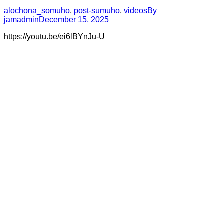
alochona_somuho
,
post-sumuho
,
videos
By
jamadmin
December 15, 2025
https://youtu.be/ei6lBYnJu-U