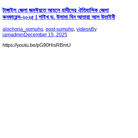
টাঙ্গাইল জেলা জমঈয়তে আহলে হাদীসের ঐতিহাসিক জেলা
কনফারেন্স-২০২৫ | শাইখ ড. উসামা বিন আতায়া আল উতাইবী
alochona_somuho
,
post-sumuho
,
videos
By
jamadmin
December 15, 2025
https://youtu.be/pG90HisRBmU