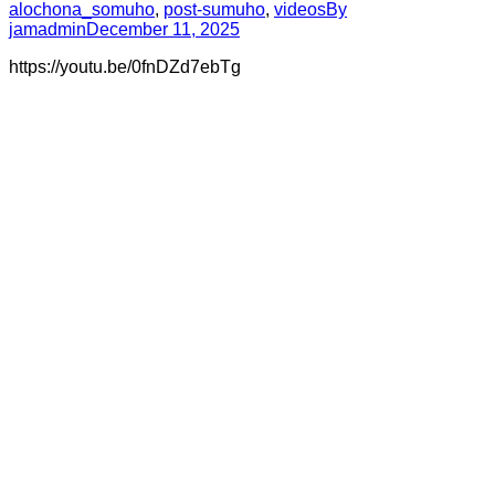
alochona_somuho
,
post-sumuho
,
videos
By
jamadmin
December 11, 2025
https://youtu.be/0fnDZd7ebTg