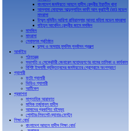
বাংলাদেশ জমঈয়তে আহলে হাদীস কেন্দ্রীয় ইয়াতীম খানা
আল্লামা মোহাম্মদ আব্দুল্লাহিল কাফী আল কুরাইশী (রহ) মডেল
মাদরাসা
উম্মুল মুমিনীন আয়িশা রাযিয়াল্লাহু আনহা মহিলা মডেল মাদরাসা
বাইতুল আবেদিন কেন্দ্রীয় জামে মসজিদ
মাসজিদ
মাদরাসা
সেবামূলক প্রতিষ্ঠান
দুস্থ ও অসহায় মুসলিম পুনর্বাসন প্রকল্প
আর্কাইভ
গঠনতন্ত্র
সভাপতি ও সেক্রেটারী জেনারেল মহোদয়গণের নামের তালিকা ও কার্যকাল
বিশিষ্ট ইসলামী ব্যক্তিত্বদের জমঈয়তের প্রোগ্রামে অংশগ্রহণ
গ্যালারী
ফটো গ্যালারী
ভিডিও গ্যালারী
আর্টিকেল
প্রকাশনা
সাপ্তাহিক আরাফাত
মাসিক তর্জুমানুল হাদীস
আমাদের প্রকাশিত বইসমূহ
পোস্টার-লিফলেট-ব্যানার-ফেস্টুন
শিক্ষা বোর্ড
বাংলাদেশ আহলে হাদীস শিক্ষা বোর্ড
ফলাফল