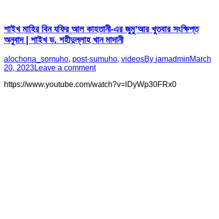
শাইখ মাহির বিন যফির আল কাহতানী-এর জুমু’আর খুতবার সংক্ষিপ্ত
অনুবাদ | শাইখ ড. শহীদুল্লাহ খান মাদানী
alochona_somuho
,
post-sumuho
,
videos
By
jamadmin
March
20, 2023
Leave a comment
https://www.youtube.com/watch?v=lDyWp30FRx0