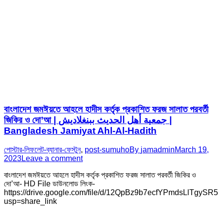
বাংলাদেশ জমঈয়তে আহলে হাদীস কর্তৃক প্রকাশিত ফরজ সালাত পরবর্তী
জিকির ও দো’আ | جمعية أهل الحديث ببنغلاديش |
Bangladesh Jamiyat Ahl-Al-Hadith
পোস্টার-লিফলেট-ব্যানার-ফেস্টুন
,
post-sumuho
By
jamadmin
March 19,
2023
Leave a comment
বাংলাদেশ জমঈয়তে আহলে হাদীস কর্তৃক প্রকাশিত ফরজ সালাত পরবর্তী জিকির ও
দো’আ- HD File ডাউনলোড লিংক-
https://drive.google.com/file/d/12QpBz9b7ecfYPmdsLlTgySR
usp=share_link