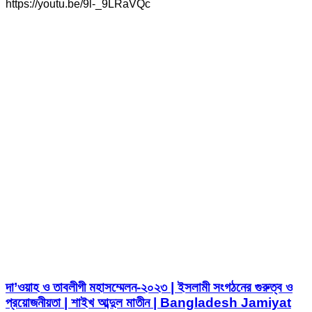
https://youtu.be/9l-_9LRaVQc
দা’ওয়াহ ও তাবলীগী মহাসম্মেলন-২০২৩ | ইসলামী সংগঠনের গুরুত্ব ও
প্রয়োজনীয়তা | শাইখ আব্দুল মাতীন | Bangladesh Jamiyat