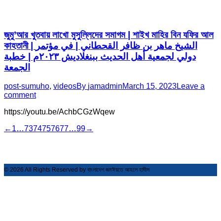
জুমু’আর খুতবায় লাখো মুসুল্লিদের সমাগম | শাইখ মাহির বিন যফির আল
কাহতানী | الشيخ ماهر بن ظافر القحطاني | في مؤتمر
دولي لجمعية أهل الحديث ببنغلاديش ٢٠٢٣م | خطبة
الجمعة
post-sumuho
,
videos
By
jamadmin
March 15, 2023
Leave a
comment
https://youtu.be/AchbCGzWqew
←
1
…
73
74
75
76
77
…
99
→
© 2026 All Rights Reserved by বাংলাদেশ জমঈয়তে আহলে হাদীস
t
T