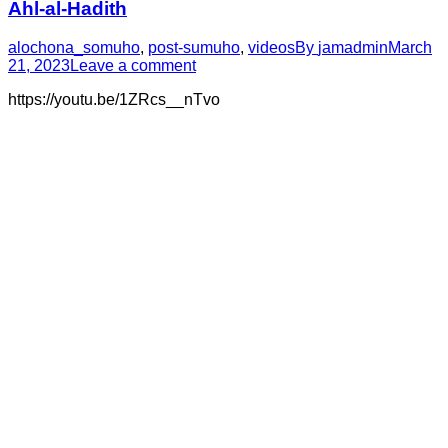
Ahl-al-Hadith
alochona_somuho
,
post-sumuho
,
videos
By
jamadmin
March
21, 2023
Leave a comment
https://youtu.be/1ZRcs__nTvo