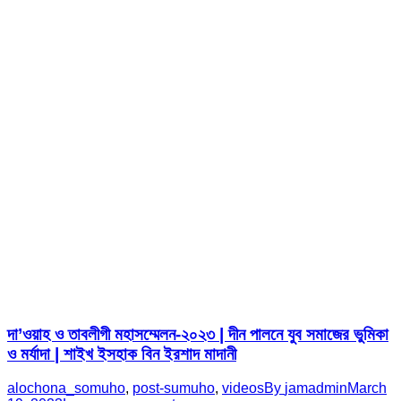
দা’ওয়াহ ও তাবলীগী মহাসম্মেলন-২০২৩ | দীন পালনে যুব সমাজের ভুমিকা
ও মর্যাদা | শাইখ ইসহাক বিন ইরশাদ মাদানী
alochona_somuho
,
post-sumuho
,
videos
By
jamadmin
March