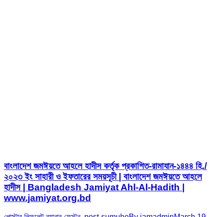
বাংলাদেশ জমঈয়তে আহলে হাদীস কর্তৃক প্রকাশিত-রামাযান-১৪৪৪ হি./
২০২৩ ইং সাহারী ও ইফতারের সময়সূচী | বাংলাদেশ জমঈয়তে আহলে
হাদীস | Bangladesh Jamiyat Ahl-Al-Hadith |
www.jamiyat.org.bd
পোস্টার-লিফলেট-ব্যানার-ফেস্টুন
,
post-sumuho
By
jamadmin
March 19,