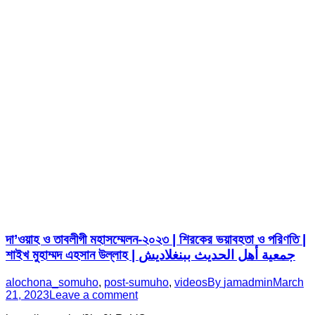
দা’ওয়াহ ও তাবলীগী মহাসম্মেলন-২০২৩ | শিরকের ভয়াবহতা ও পরিণতি |
শাইখ মুহাম্মদ এহসান উল্লাহ | جمعية أهل الحديث ببنغلاديش
alochona_somuho
,
post-sumuho
,
videos
By
jamadmin
March
21, 2023
Leave a comment