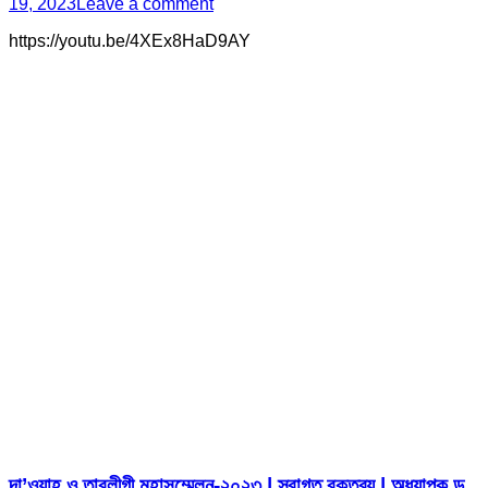
19, 2023
Leave a comment
https://youtu.be/4XEx8HaD9AY
দা’ওয়াহ ও তাবলীগী মহাসম্মেলন-২০২৩ | স্বাগত বক্তব্য | অধ্যাপক ড.