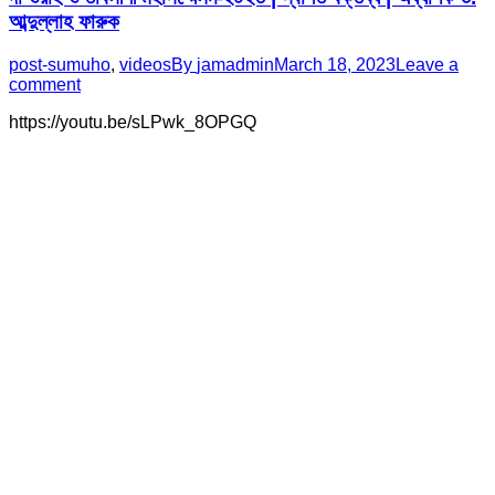
আব্দুল্লাহ ফারুক
post-sumuho
,
videos
By
jamadmin
March 18, 2023
Leave a
comment
https://youtu.be/sLPwk_8OPGQ