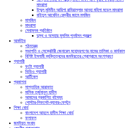
মাদরাসা
উম্মুল মুমিনীন আয়িশা রাযিয়াল্লাহু আনহা মহিলা মডেল মাদরাসা
বাইতুল আবেদিন কেন্দ্রীয় জামে মসজিদ
মাসজিদ
মাদরাসা
সেবামূলক প্রতিষ্ঠান
দুস্থ ও অসহায় মুসলিম পুনর্বাসন প্রকল্প
আর্কাইভ
গঠনতন্ত্র
সভাপতি ও সেক্রেটারী জেনারেল মহোদয়গণের নামের তালিকা ও কার্যকাল
বিশিষ্ট ইসলামী ব্যক্তিত্বদের জমঈয়তের প্রোগ্রামে অংশগ্রহণ
গ্যালারী
ফটো গ্যালারী
ভিডিও গ্যালারী
আর্টিকেল
প্রকাশনা
সাপ্তাহিক আরাফাত
মাসিক তর্জুমানুল হাদীস
আমাদের প্রকাশিত বইসমূহ
পোস্টার-লিফলেট-ব্যানার-ফেস্টুন
শিক্ষা বোর্ড
বাংলাদেশ আহলে হাদীস শিক্ষা বোর্ড
ফলাফল
জমঈয়ত সংবাদ