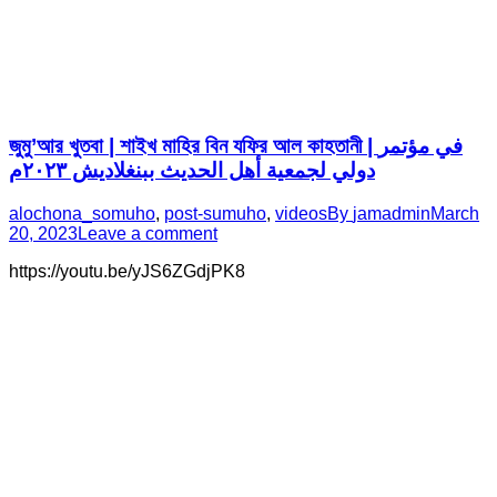
জুমু’আর খুতবা | শাইখ মাহির বিন যফির আল কাহতানী | في مؤتمر
دولي لجمعية أهل الحديث ببنغلاديش ٢٠٢٣م
alochona_somuho
,
post-sumuho
,
videos
By
jamadmin
March
20, 2023
Leave a comment
https://youtu.be/yJS6ZGdjPK8