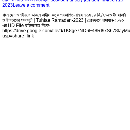
2023
Leave a comment
বাংলাদেশ জমঈয়তে আহলে হাদীস কর্তৃক প্রকাশিত-রামাযান-১৪৪৪ হি./২০২৩ ইং সাহারী
ও ইফতারের সময়সূচী | Tuhfae Ramadan-2023 | তোহফায়ে রামাযান-২০২৩
এর HD File ডাউনলোড লিংক-
https://drive.google.com/file/d/1K8ge7ND6F48Rf9xS678lay
usp=share_link