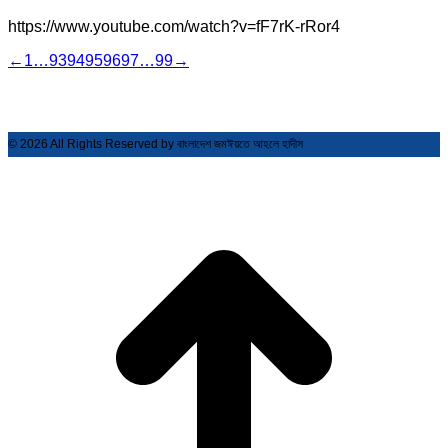
https://www.youtube.com/watch?v=fF7rK-rRor4
←
1
…
93
94
95
96
97
…
99
→
© 2026 All Rights Reserved by বাংলাদেশ জমঈয়তে আহলে হাদীস