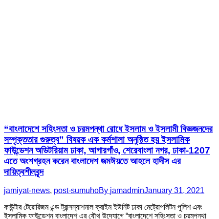
“বাংলাদেশে সহিংসতা ও চরমপন্থা রোধে ইসলাম ও ইসলামী বিজ্ঞজনদের
সম্পৃক্ততার গুরুত্ব” বিষয়ক এক কর্মশালা অনুষ্ঠিত হয় ইসলামিক
ফাউন্ডেশন অডিটরিয়াম ঢাকা, আগারগাঁও, শেরেবাংলা নগর, ঢাকা-1207
এতে অংশগ্রহন করেন বাংলাদেশ জমঈয়তে আহলে হাদীস এর
দায়িত্বশীলবৃন্দ
jamiyat-news
,
post-sumuho
By
jamadmin
January 31, 2021
কাউন্টার টেরোরিজম এন্ড ট্রান্সন্যাশনাল ক্রাইম ইউনিট ঢাকা মেট্রোপলিটন পুলিশ এবং
ইসলামিক ফাউন্ডেশন বাংলাদেশ এর যৌথ উদ্যোগে “বাংলাদেশে সহিংসতা ও চরমপন্থা