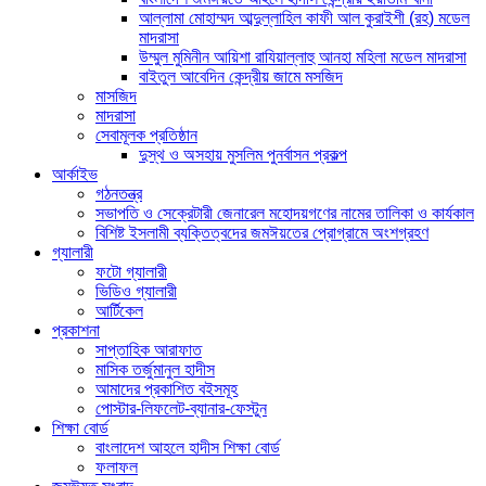
আল্লামা মোহাম্মদ আব্দুল্লাহিল কাফী আল কুরাইশী (রহ) মডেল
মাদরাসা
উম্মুল মুমিনীন আয়িশা রাযিয়াল্লাহু আনহা মহিলা মডেল মাদরাসা
বাইতুল আবেদিন কেন্দ্রীয় জামে মসজিদ
মাসজিদ
মাদরাসা
সেবামূলক প্রতিষ্ঠান
দুস্থ ও অসহায় মুসলিম পুনর্বাসন প্রকল্প
আর্কাইভ
গঠনতন্ত্র
সভাপতি ও সেক্রেটারী জেনারেল মহোদয়গণের নামের তালিকা ও কার্যকাল
বিশিষ্ট ইসলামী ব্যক্তিত্বদের জমঈয়তের প্রোগ্রামে অংশগ্রহণ
গ্যালারী
ফটো গ্যালারী
ভিডিও গ্যালারী
আর্টিকেল
প্রকাশনা
সাপ্তাহিক আরাফাত
মাসিক তর্জুমানুল হাদীস
আমাদের প্রকাশিত বইসমূহ
পোস্টার-লিফলেট-ব্যানার-ফেস্টুন
শিক্ষা বোর্ড
বাংলাদেশ আহলে হাদীস শিক্ষা বোর্ড
ফলাফল