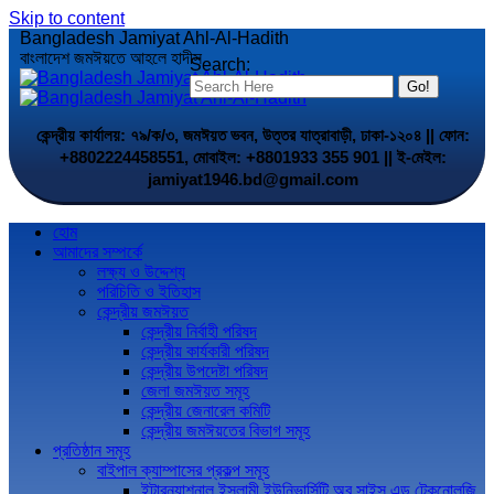
Skip to content
Bangladesh Jamiyat Ahl-Al-Hadith
বাংলাদেশ জমঈয়তে আহলে হাদীস
Search:
কেন্দ্রীয় কার্যালয়: ৭৯/ক/৩, জমঈয়ত ভবন, উত্তর যাত্রাবাড়ী, ঢাকা-১২০৪ || ফোন:
+8802224458551, মোবাইল: +8801933 355 901 || ই-মেইল:
jamiyat1946.bd@gmail.com
হোম
আমাদের সম্পর্কে
লক্ষ্য ও উদ্দেশ্য
পরিচিতি ও ইতিহাস
কেন্দ্রীয় জমঈয়ত
কেন্দ্রীয় নির্বাহী পরিষদ
কেন্দ্রীয় কার্যকারী পরিষদ
কেন্দ্রীয় উপদেষ্টা পরিষদ
জেলা জমঈয়ত সমূহ
কেন্দ্রীয় জেনারেল কমিটি
কেন্দ্রীয় জমঈয়তের বিভাগ সমূহ
প্রতিষ্ঠান সমূহ
বাইপাল ক্যাম্পাসের প্রকল্প সমূহ
ইন্টারন্যাশনাল ইসলামী ইউনিভার্সিটি অব সাইন্স এন্ড টেকনোলজি