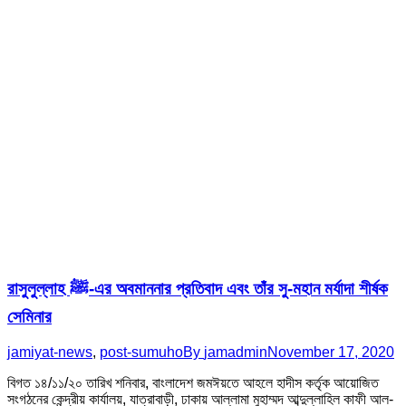
রাসুলুল্লাহ ﷺ-এর অবমাননার প্রতিবাদ এবং তাঁর সু-মহান মর্যাদা শীর্ষক
সেমিনার
jamiyat-news
,
post-sumuho
By
jamadmin
November 17, 2020
বিগত ১৪/১১/২০ তারিখ শনিবার, বাংলাদেশ জমঈয়তে আহলে হাদীস কর্তৃক আয়োজিত
সংগঠনের কেন্দ্রীয় কার্যালয়, যাত্রাবাড়ী, ঢাকায় আল্লামা মুহাম্মদ আব্দুল্লাহিল কাফী আল-