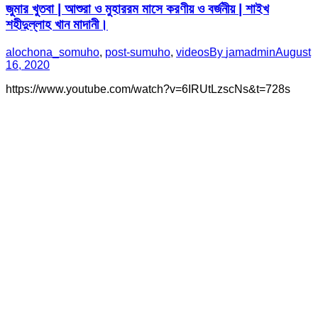
জুমার খুতবা | আশুরা ও মুহাররম মাসে করণীয় ও বর্জনীয় | শাইখ
শহীদুল্লাহ খান মাদানী।
alochona_somuho
,
post-sumuho
,
videos
By
jamadmin
August
16, 2020
https://www.youtube.com/watch?v=6IRUtLzscNs&t=728s