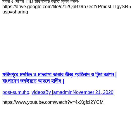
যিকর ও দো’আ HD ডাউনলোড করতে ক্লিক করুন-
https://drive.google.com/file/d/12QpBz9b7ecfYPmdsLlTgySR
usp=sharing
ফরিদপুরে মসজিদ ও মাদরাসা ভাঙার তীব্র প্রতিবাদ ও নিন্দা জ্ঞাপন |
বাংলাদেশ জমঈয়তে আহলে হাদীস |
post-sumuho
,
videos
By
jamadmin
November 21, 2020
https://www.youtube.com/watch?v=4xXgfcl2YCM