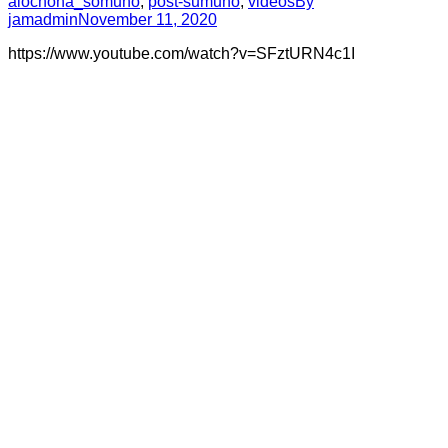
alochona_somuho
,
post-sumuho
,
videos
By
jamadmin
November 11, 2020
https://www.youtube.com/watch?v=SFztURN4c1I