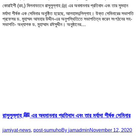
কোরাইশী (রহ.) মিলনাযতনে রাসুলুল্লাহ ﷺ এর অবমাননার প্রতিবাদ এবং তার সুমহান
মর্যাদা শীর্ষক এক সেমিনার অনুষ্ঠিত হয়েছে, আলহামদুলিল্লাহ। উক্ত সেমিনারের সভাপতি
প্রফেসর ড. মুহাম্মদ আযহার উদ্দীন-এর অনুপস্থিতিতে সভাপতিত্ব করেন সংগঠনের সহ-
সভাপতি- অধ্যাপক ড. মুহাম্মাদ রঈসুদ্দীন। অনুষ্ঠানের…
রাসুলুল্লাহ ﷺ এর অবমাননার প্রতিবাদ এবং তার মর্যাদা শীর্ষক সেমিনার
jamiyat-news
,
post-sumuho
By
jamadmin
November 12, 2020