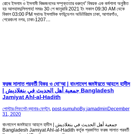
রোধে ইসলাম ও ইসলামী বিজ্ঞজনদের সম্পৃক্ততার গুরুত্ব” বিষয়ক এক কর্মশালা অনুষ্ঠিত
হয় আলহামদুলিল্লাহ! সময়ঃ 30 শে জানুয়ারি 2021 ইং সকাল 09:30 AM থেকে
বিকাল 03:00 PM স্থানঃ ইসলামিক ফাউন্ডেশন অডিটরিয়াম ঢাকা, আগারগাঁও,
শেরেবাংলা নগর, ঢাকা-1207…
ফরজ সালাত পরবর্তী যিকর ও দো’আ | বাংলাদেশ জমঈয়তে আহলে হাদীস
| جمعية أهل الحديث في بنغلاديش Bangladesh
Jamiyat Ahl-al-Hadith
পোস্টার-লিফলেট-ব্যানার-ফেস্টুন
,
post-sumuho
By
jamadmin
December
31, 2020
বাংলাদেশ জমঈয়তে আহলে হাদীস | جمعية أهل الحديث في بنغلاديش
Bangladesh Jamiyat Ahl-al-Hadith কর্তৃক প্রকাশিত ফরজ সালাত পরবর্তী