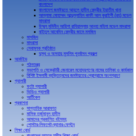
বাংলাদেশ
বাংলাদেশ জমঈয়তে আহলে হাদীস কেন্দ্রীয় ইয়াতীম খানা
আল্লামা মোহাম্মদ আব্দুল্লাহিল কাফী আল কুরাইশী (রহ) মডেল
মাদরাসা
উম্মুল মুমিনীন আয়িশা রাযিয়াল্লাহু আনহা মহিলা মডেল মাদরাসা
বাইতুল আবেদিন কেন্দ্রীয় জামে মসজিদ
মাসজিদ
মাদরাসা
সেবামূলক প্রতিষ্ঠান
দুস্থ ও অসহায় মুসলিম পুনর্বাসন প্রকল্প
আর্কাইভ
গঠনতন্ত্র
সভাপতি ও সেক্রেটারী জেনারেল মহোদয়গণের নামের তালিকা ও কার্যকাল
বিশিষ্ট ইসলামী ব্যক্তিত্বদের জমঈয়তের প্রোগ্রামে অংশগ্রহণ
গ্যালারী
ফটো গ্যালারী
ভিডিও গ্যালারী
আর্টিকেল
প্রকাশনা
সাপ্তাহিক আরাফাত
মাসিক তর্জুমানুল হাদীস
আমাদের প্রকাশিত বইসমূহ
পোস্টার-লিফলেট-ব্যানার-ফেস্টুন
শিক্ষা বোর্ড
বাংলাদেশ আহলে হাদীস শিক্ষা বোর্ড