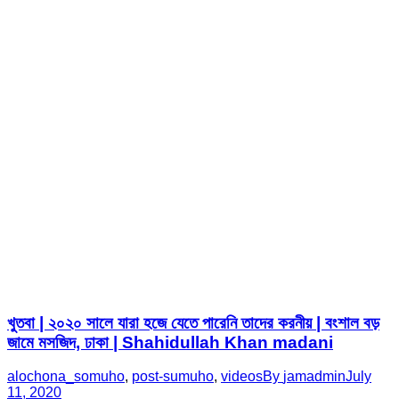
খুতবা | ২০২০ সালে যারা হজে যেতে পারেনি তাদের করনীয় | বংশাল বড়
জামে মসজিদ, ঢাকা | Shahidullah Khan madani
alochona_somuho
,
post-sumuho
,
videos
By
jamadmin
July
11, 2020