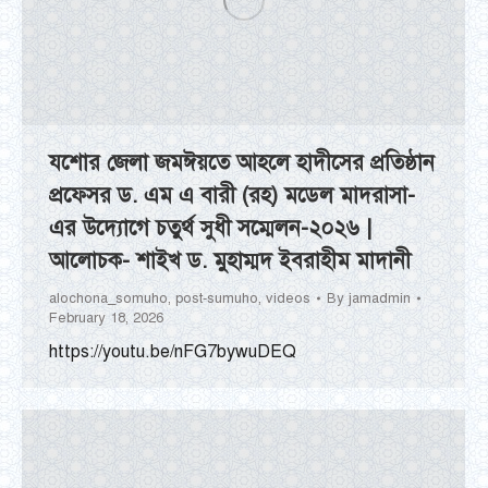
যশোর জেলা জমঈয়তে আহলে হাদীসের প্রতিষ্ঠান
প্রফেসর ড. এম এ বারী (রহ) মডেল মাদরাসা-
এর উদ্যোগে চতুর্থ সুধী সম্মেলন-২০২৬ |
আলোচক- শাইখ ড. মুহাম্মদ ইবরাহীম মাদানী
alochona_somuho
,
post-sumuho
,
videos
By
jamadmin
February 18, 2026
https://youtu.be/nFG7bywuDEQ