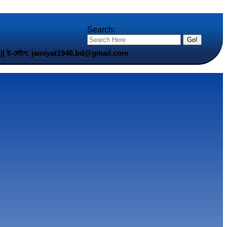
Search:
5 901 || ই-মেইল: jamiyat1946.bd@gmail.com