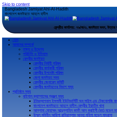
Skip to content
Bangladesh Jamiyat Ahl-Al-Hadith
বাংলাদেশ জমঈয়তে আহলে হাদীস
কেন্দ্রীয় কার্যালয়: ৭৯/ক/৩, জমঈয়ত ভবন,
হোম
আমাদের সম্পর্কে
লক্ষ্য ও উদ্দেশ্য
পরিচিতি ও ইতিহাস
কেন্দ্রীয় জমঈয়ত
কেন্দ্রীয় নির্বাহী পরিষদ
কেন্দ্রীয় কার্যকারী পরিষদ
কেন্দ্রীয় উপদেষ্টা পরিষদ
জেলা জমঈয়ত সমূহ
কেন্দ্রীয় জেনারেল কমিটি
কেন্দ্রীয় জমঈয়তের বিভাগ সমূহ
প্রতিষ্ঠান সমূহ
বাইপাল ক্যাম্পাসের প্রকল্প সমূহ
ইন্টারন্যাশনাল ইসলামী ইউনিভার্সিটি অব সাইন্স এন্ড টেকনোলজি ব
বাংলাদেশ জমঈয়তে আহলে হাদীস কেন্দ্রীয় ইয়াতীম খানা
আল্লামা মোহাম্মদ আব্দুল্লাহিল কাফী আল কুরাইশী (রহ) মডেল মা
উম্মুল মুমিনীন আয়িশা রাযিয়াল্লাহু আনহা মহিলা মডেল মাদরাসা