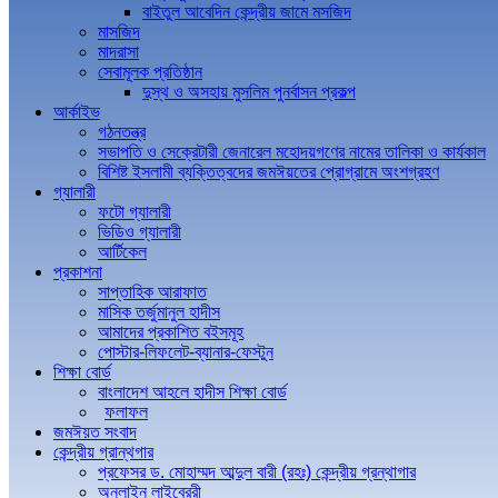
বাইতুল আবেদিন কেন্দ্রীয় জামে মসজিদ
মাসজিদ
মাদরাসা
সেবামূলক প্রতিষ্ঠান
দুস্থ ও অসহায় মুসলিম পুনর্বাসন প্রকল্প
আর্কাইভ
গঠনতন্ত্র
সভাপতি ও সেক্রেটারী জেনারেল মহোদয়গণের নামের তালিকা ও কার্যকাল
বিশিষ্ট ইসলামী ব্যক্তিত্বদের জমঈয়তের প্রোগ্রামে অংশগ্রহণ
গ্যালারী
ফটো গ্যালারী
ভিডিও গ্যালারী
আর্টিকেল
প্রকাশনা
সাপ্তাহিক আরাফাত
মাসিক তর্জুমানুল হাদীস
আমাদের প্রকাশিত বইসমূহ
পোস্টার-লিফলেট-ব্যানার-ফেস্টুন
শিক্ষা বোর্ড
বাংলাদেশ আহলে হাদীস শিক্ষা বোর্ড
ফলাফল
জমঈয়ত সংবাদ
কেন্দ্রীয় গ্রান্থগার
প্রফেসর ড. মোহাম্মদ আব্দুল বারী (রহঃ) কেন্দ্রীয় গ্রন্থাগার
অনলাইন লাইব্রেরী