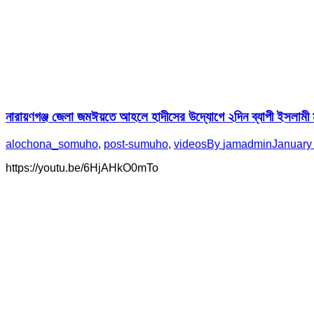
নারায়ণগঞ্জ জেলা জমঈয়তে আহলে হাদীসের উদ্যোগে ২দিন ব্যাপী ইসলামী ম
alochona_somuho
,
post-sumuho
,
videos
By
jamadmin
January
https://youtu.be/6HjAHkO0mTo