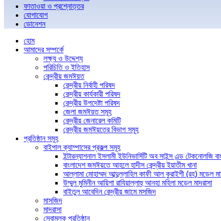
ফাতাওয়া ও প্রশ্নোত্তর
যোগাযোগ
ডোনেশন
হোম
আমাদের সম্পর্কে
লক্ষ্য ও উদ্দেশ্য
পরিচিতি ও ইতিহাস
কেন্দ্রীয় জমঈয়ত
কেন্দ্রীয় নির্বাহী পরিষদ
কেন্দ্রীয় কার্যকারী পরিষদ
কেন্দ্রীয় উপদেষ্টা পরিষদ
জেলা জমঈয়ত সমূহ
কেন্দ্রীয় জেনারেল কমিটি
কেন্দ্রীয় জমঈয়তের বিভাগ সমূহ
প্রতিষ্ঠান সমূহ
বাইপাল ক্যাম্পাসের প্রকল্প সমূহ
ইন্টারন্যাশনাল ইসলামী ইউনিভার্সিটি অব সাইন্স এন্ড টেকনোলজি ব
বাংলাদেশ জমঈয়তে আহলে হাদীস কেন্দ্রীয় ইয়াতীম খানা
আল্লামা মোহাম্মদ আব্দুল্লাহিল কাফী আল কুরাইশী (রহ) মডেল মা
উম্মুল মুমিনীন আয়িশা রাযিয়াল্লাহু আনহা মহিলা মডেল মাদরাসা
বাইতুল আবেদিন কেন্দ্রীয় জামে মসজিদ
মাসজিদ
মাদরাসা
সেবামূলক প্রতিষ্ঠান