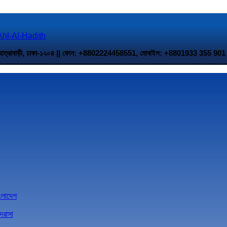
 উত্তর যাত্রাবাড়ী, ঢাকা-১২০৪ || ফোন: +8802224458551, মোবাইল: +8801933 35
াংলাদেশ
দরাসা