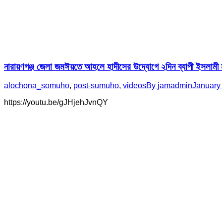
নারায়ণগঞ্জ জেলা জমঈয়তে আহলে হাদীসের উদ্যোগে ২দিন ব্যাপী ইসলামী 
alochona_somuho
,
post-sumuho
,
videos
By
jamadmin
January
https://youtu.be/gJHjehJvnQY