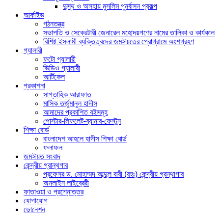
দুস্থ ও অসহায় মুসলিম পুনর্বাসন প্রকল্প
আর্কাইভ
গঠনতন্ত্র
সভাপতি ও সেক্রেটারী জেনারেল মহোদয়গণের নামের তালিকা ও কার্যকাল
বিশিষ্ট ইসলামী ব্যক্তিত্বদের জমঈয়তের প্রোগ্রামে অংশগ্রহণ
গ্যালারী
ফটো গ্যালারী
ভিডিও গ্যালারী
আর্টিকেল
প্রকাশনা
সাপ্তাহিক আরাফাত
মাসিক তর্জুমানুল হাদীস
আমাদের প্রকাশিত বইসমূহ
পোস্টার-লিফলেট-ব্যানার-ফেস্টুন
শিক্ষা বোর্ড
বাংলাদেশ আহলে হাদীস শিক্ষা বোর্ড
ফলাফল
জমঈয়ত সংবাদ
কেন্দ্রীয় গ্রান্থগার
প্রফেসর ড. মোহাম্মদ আব্দুল বারী (রহঃ) কেন্দ্রীয় গ্রন্থাগার
অনলাইন লাইব্রেরী
ফাতাওয়া ও প্রশ্নোত্তর
যোগাযোগ
ডোনেশন