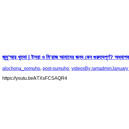
জুমু’আর খুতবা | ইসরা ও মি’রাজ আমাদের জন্য কেন গুরুত্বপূর্ণ? অধ্যাপ
alochona_somuho
,
post-sumuho
,
videos
By
jamadmin
January
https://youtu.be/kTXsFCSAQR4