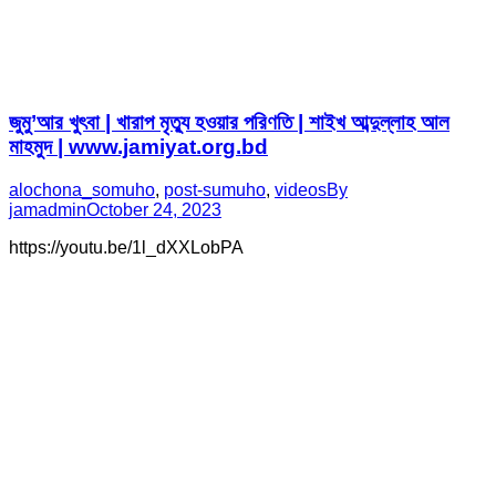
জুমু’আর খুৎবা | খারাপ মৃত্যু হওয়ার পরিণতি | শাইখ আব্দুল্লাহ আল
মাহমুদ | www.jamiyat.org.bd
alochona_somuho
,
post-sumuho
,
videos
By
jamadmin
October 24, 2023
https://youtu.be/1l_dXXLobPA