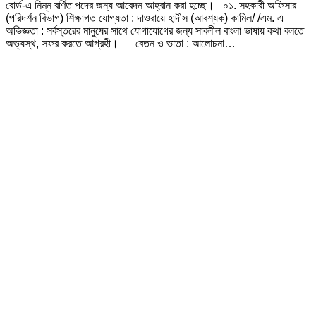
বোর্ড-এ নিম্ন বর্ণিত পদের জন্য আবেদন আহ্বান করা হচ্ছে। ০১. সহকারী অফিসার
(পরিদর্শন বিভাগ) শিক্ষাগত যোগ্যতা : দাওরায়ে হাদীস (আবশ্যক) কামিল/ /এম. এ
অভিজ্ঞতা : সর্বস্তরের মানুষের সাথে যোগাযোগের জন্য সাবলীল বাংলা ভাষায় কথা বলতে
অভ্যস্থ, সফর করতে আগ্রহী। বেতন ও ভাতা : আলোচনা…