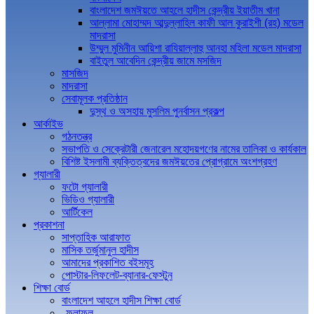
বাংলাদেশ জমঈয়তে আহলে হাদীস কেন্দ্রীয় ইয়াতীম খানা
আল্লামা মোহাম্মদ আব্দুল্লাহিল কাফী আল কুরাইশী (রহ) মডেল
মাদরাসা
উম্মুল মুমিনীন আয়িশা রাযিয়াল্লাহু আনহা মহিলা মডেল মাদরাসা
বাইতুল আবেদিন কেন্দ্রীয় জামে মসজিদ
মাসজিদ
মাদরাসা
সেবামূলক প্রতিষ্ঠান
দুস্থ ও অসহায় মুসলিম পুনর্বাসন প্রকল্প
আর্কাইভ
গঠনতন্ত্র
সভাপতি ও সেক্রেটারী জেনারেল মহোদয়গণের নামের তালিকা ও কার্যকাল
বিশিষ্ট ইসলামী ব্যক্তিত্বদের জমঈয়তের প্রোগ্রামে অংশগ্রহণ
গ্যালারী
ফটো গ্যালারী
ভিডিও গ্যালারী
আর্টিকেল
প্রকাশনা
সাপ্তাহিক আরাফাত
মাসিক তর্জুমানুল হাদীস
আমাদের প্রকাশিত বইসমূহ
পোস্টার-লিফলেট-ব্যানার-ফেস্টুন
শিক্ষা বোর্ড
বাংলাদেশ আহলে হাদীস শিক্ষা বোর্ড
ফলাফল