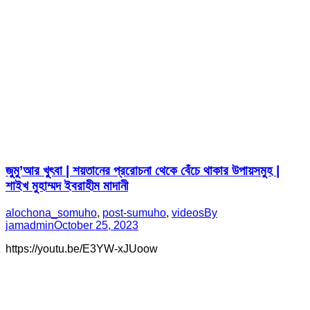
জুমু’আর খুৎবা | শয়তানের প্ররোচনা থেকে বেঁচে থাকার উপায়সমুহ |
শাইখ মুহাম্মদ ইবরাহীম মাদানী
alochona_somuho
,
post-sumuho
,
videos
By
jamadmin
October 25, 2023
https://youtu.be/E3YW-xJUoow