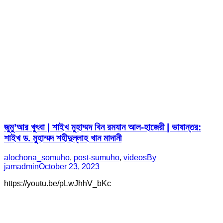
জুমু’আর খুৎবা | শাইখ মুহাম্মদ বিন রমযান আল-হাজেরী | ভাষান্তর:
শাইখ ড. মুহাম্মদ শহীদুল্লাহ খান মাদানী
alochona_somuho
,
post-sumuho
,
videos
By
jamadmin
October 23, 2023
https://youtu.be/pLwJhhV_bKc