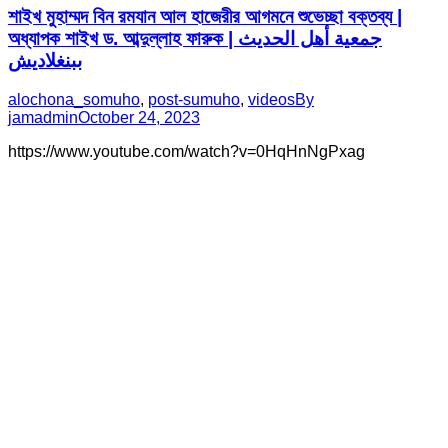
শাইখ মুহাম্মদ বিন রমযান আল হাজেরীর আগমনে শুভেচ্ছা বক্তব্য |
অধ্যাপক শাইখ ড. আব্দুল্লাহ ফারুক | جمعية أهل الحديث
ببنغلاديش
alochona_somuho
,
post-sumuho
,
videos
By
jamadmin
October 24, 2023
https://www.youtube.com/watch?v=0HqHnNgPxag