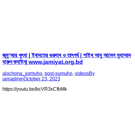
জুমু’আর খুৎবা | ইবাদতের গুরুত্ব ও তাৎপর্য | শাইখ আবু আদেল মুহাম্মাদ
হারুন হুসাইন| www.jamiyat.org.bd
alochona_somuho
,
post-sumuho
,
videos
By
jamadmin
October 23, 2023
https://youtu.be/bcVR3xCfbMk