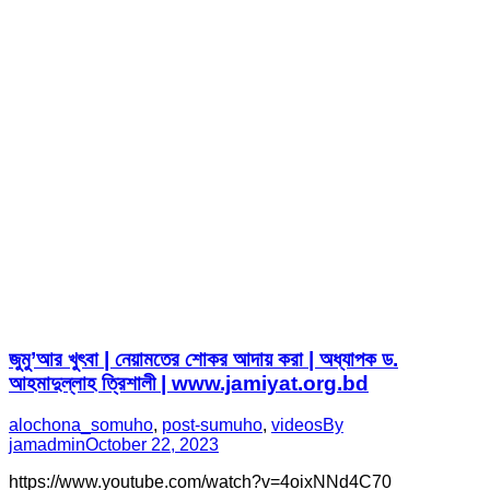
জুমু’আর খুৎবা | নেয়ামতের শোকর আদায় করা | অধ্যাপক ড.
আহমাদুল্লাহ ত্রিশালী | www.jamiyat.org.bd
alochona_somuho
,
post-sumuho
,
videos
By
jamadmin
October 22, 2023
https://www.youtube.com/watch?v=4oixNNd4C70