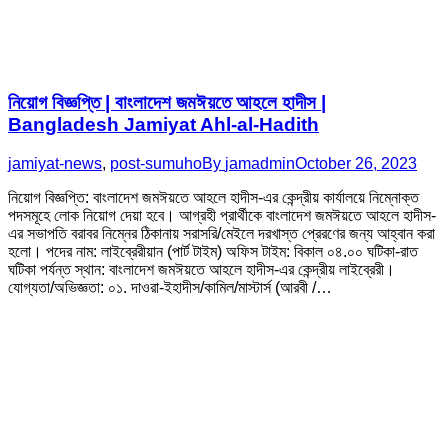
নিয়োগ বিজ্ঞপ্তি | বাংলাদেশ জমঈয়তে আহলে হাদীস |
Bangladesh Jamiyat Ahl-al-Hadith
jamiyat-news
,
post-sumuho
By
jamadmin
October 26, 2023
নিয়োগ বিজ্ঞপ্তি: বাংলাদেশ জমঈয়তে আহলে হাদীস-এর কেন্দ্রীয় কার্যালয়ে নিম্নোক্ত
পদসমূহে লোক নিয়োগ দেয়া হবে। আগ্রহী প্রার্থীকে বাংলাদেশ জমঈয়তে আহলে হাদীস-
এর সভাপতি বরাবর নিম্নের ঠিকানায় সরাসরি/মেইলে দরখাস্ত প্রেরণের জন্য আহ্বান করা
হলো। পদের নাম: লাইব্রেরীয়ান (পার্ট টাইম) অফিস টাইম: বিকাল ০৪.০০ ঘটিকা-রাত
ঘটিকা পর্যন্ত স্থান: বাংলাদেশ জমঈয়তে আহলে হাদীস-এর কেন্দ্রীয় লাইব্রেরী।
যোগ্যতা/অভিজ্ঞতা: ০১. দাওরা-ইহাদীস/কামিল/মাস্টার্স (আরবী /…