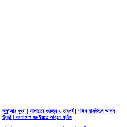
জুমু’আর খুৎবা | সালাতের গুরুত্ব ও তাৎপর্য | শাইখ মাসউদুল আলম
উমুরি | বাংলাদেশ জমঈয়তে আহলে হাদীস