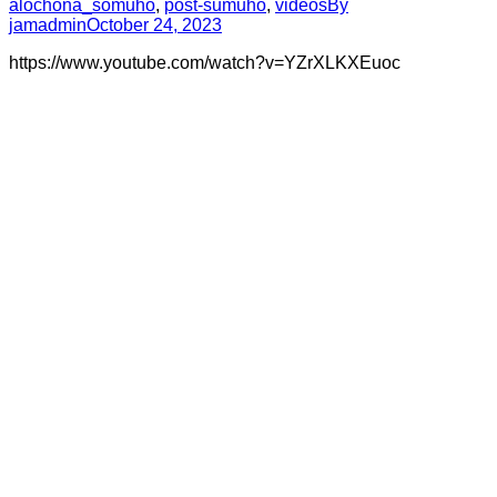
alochona_somuho
,
post-sumuho
,
videos
By
jamadmin
October 24, 2023
https://www.youtube.com/watch?v=YZrXLKXEuoc