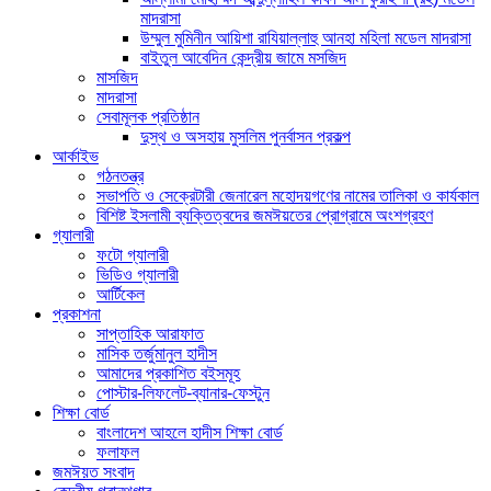
মাদরাসা
উম্মুল মুমিনীন আয়িশা রাযিয়াল্লাহু আনহা মহিলা মডেল মাদরাসা
বাইতুল আবেদিন কেন্দ্রীয় জামে মসজিদ
মাসজিদ
মাদরাসা
সেবামূলক প্রতিষ্ঠান
দুস্থ ও অসহায় মুসলিম পুনর্বাসন প্রকল্প
আর্কাইভ
গঠনতন্ত্র
সভাপতি ও সেক্রেটারী জেনারেল মহোদয়গণের নামের তালিকা ও কার্যকাল
বিশিষ্ট ইসলামী ব্যক্তিত্বদের জমঈয়তের প্রোগ্রামে অংশগ্রহণ
গ্যালারী
ফটো গ্যালারী
ভিডিও গ্যালারী
আর্টিকেল
প্রকাশনা
সাপ্তাহিক আরাফাত
মাসিক তর্জুমানুল হাদীস
আমাদের প্রকাশিত বইসমূহ
পোস্টার-লিফলেট-ব্যানার-ফেস্টুন
শিক্ষা বোর্ড
বাংলাদেশ আহলে হাদীস শিক্ষা বোর্ড
ফলাফল
জমঈয়ত সংবাদ