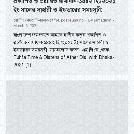
প্রকাশিত ও প্রচারিত রামাযান-১৪৪২ হি./২০২১
ইং সালের সাহারী ও ইফতারের সময়সূচী:
পোস্টার-লিফলেট-ব্যানার-ফেস্টুন
,
post-sumuho
By
jamadmin
March 8, 2021
বাংলাদেশ জমঈয়তে আহলে হাদীস কর্তৃক প্রকাশিত ও
প্রচারিত রামাযান-১৪৪২ হি./২০২১ ইং সালের সাহারী ও
ইফতারের সময়সূচী: ডাউনলোড করুন- এই লিংক থেকে-
Tuhfa Time & Distens of Ather Dis. with Dhaka-
2021 (1)