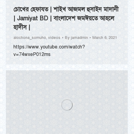
চোখের হেফাযত | শাইখ আজমল হুসাইন মাদানী
| Jamiyat BD | বাংলাদেশ জমঈয়তে আহলে
হাদীস |
alochona_somuho
,
videos
By
jamadmin
March 6, 2021
https://www.youtube.com/watch?
v=74wxeP012ms