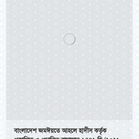
বাংলাদেশ জমঈয়তে আহলে হাদীস কর্তৃক