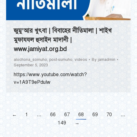
জুমু’আর খুৎবা | বিবাহের নীতিমালা | শাইখ
মুফাযযল হুসাইন মাদানী |
www.jamiyat.org.bd
alochona_somuho
,
post-sumuho
,
videos
By
jamadmin
September 5, 2023
https://www.youtube.com/watch?
v=1A9T9ePduIw
←
1
…
66
67
68
69
70
…
149
→