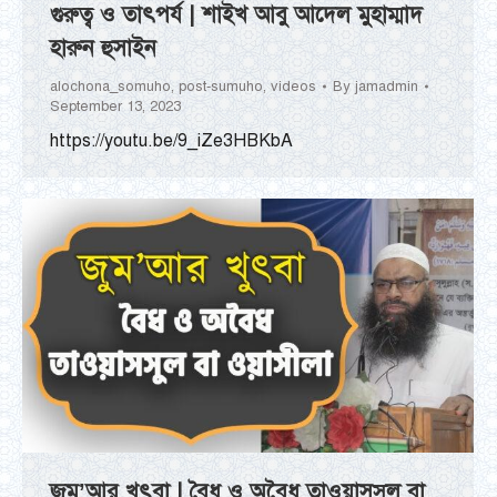
গুরুত্ব ও তাৎপর্য | শাইখ আবু আদেল মুহাম্মাদ
হারুন হুসাইন
alochona_somuho
,
post-sumuho
,
videos
By
jamadmin
September 13, 2023
https://youtu.be/9_iZe3HBKbA
জুমু’আর খুৎবা | বৈধ ও অবৈধ তাওয়াসসুল বা