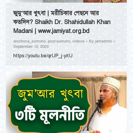
জুমু’আর খুৎবা | মরীচিকার পেছনে আর
কতদিন? Shaikh Dr. Shahidullah Khan
Madani | www.jamiyat.org.bd
alochona_somuho
,
post-sumuho
,
videos
By
jamadmin
September 12, 2023
https://youtu.be/qrUP_j-yitU