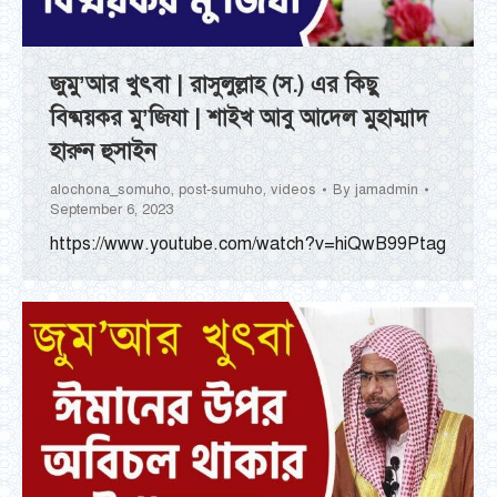
জুমু’আর খুৎবা | রাসুলুল্লাহ (স.) এর কিছু
বিষ্ময়কর মু’জিযা | শাইখ আবু আদেল মুহাম্মাদ
হারুন হুসাইন
alochona_somuho
,
post-sumuho
,
videos
By
jamadmin
September 6, 2023
https://www.youtube.com/watch?v=hiQwB99Ptag