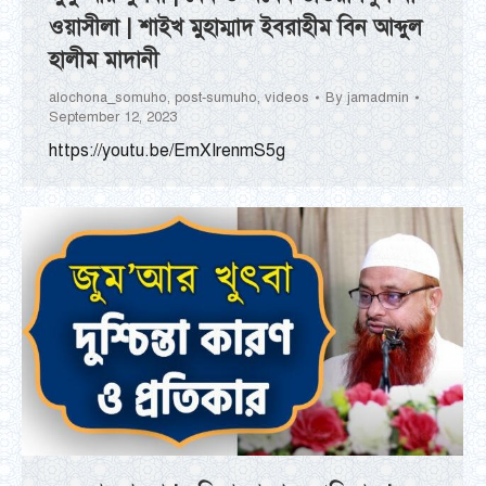
ওয়াসীলা | শাইখ মুহাম্মাদ ইবরাহীম বিন আব্দুল
হালীম মাদানী
alochona_somuho
,
post-sumuho
,
videos
By
jamadmin
September 12, 2023
https://youtu.be/EmXIrenmS5g