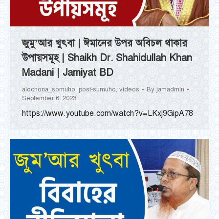
জুমু’আর খুৎবা | ঈমানের উপর অবিচল থাকার
উপায়সমূহ | Shaikh Dr. Shahidullah Khan
Madani | Jamiyat BD
alochona_somuho
,
post-sumuho
,
videos
By
jamadmin
September 6, 2023
https://www.youtube.com/watch?v=LKxj9GipA78