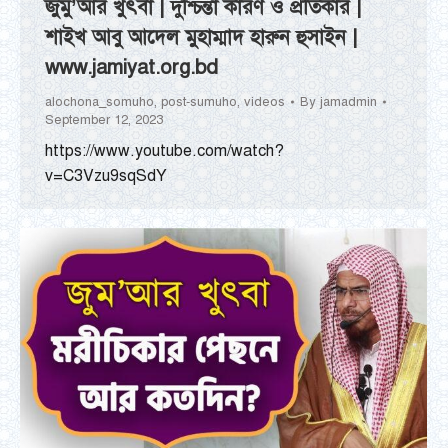
জুমু’আর খুৎবা | দুশ্চিন্তা কারণ ও প্রতিকার |
শাইখ আবু আদেল মুহাম্মাদ হারুন হুসাইন |
www.jamiyat.org.bd
alochona_somuho
,
post-sumuho
,
videos
By
jamadmin
September 12, 2023
https://www.youtube.com/watch?
v=C3Vzu9sqSdY