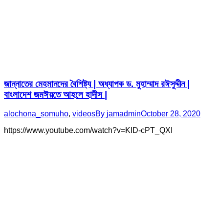
জান্নাতের মেহমানদের বৈশিষ্ট্য | অধ্যাপক ড. মুহাম্মাদ রঈসুদ্দীন |
বাংলাদেশ জমঈয়তে আহলে হাদীস |
alochona_somuho
,
videos
By
jamadmin
October 28, 2020
https://www.youtube.com/watch?v=KID-cPT_QXI