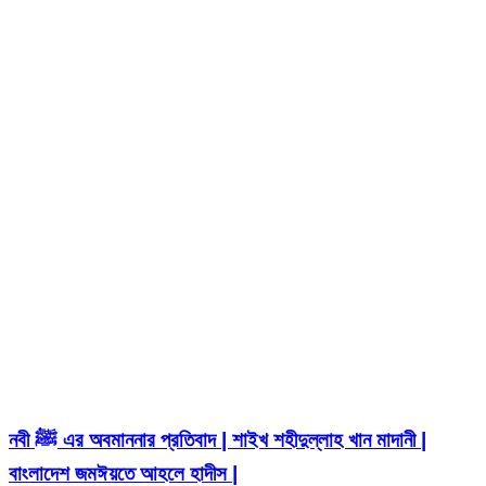
নবী ﷺ এর অবমাননার প্রতিবাদ | শাইখ শহীদুল্লাহ খান মাদানী |
বাংলাদেশ জমঈয়তে আহলে হাদীস |