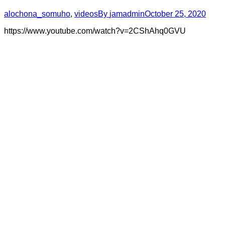
alochona_somuho
,
videos
By
jamadmin
October 25, 2020
https://www.youtube.com/watch?v=2CShAhq0GVU