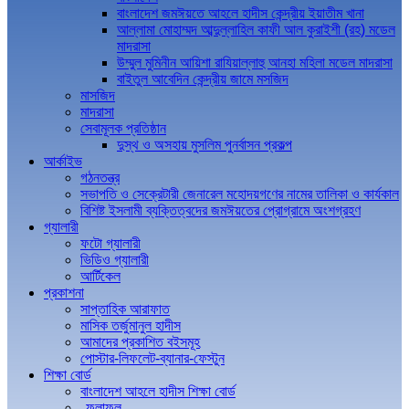
বাংলাদেশ জমঈয়তে আহলে হাদীস কেন্দ্রীয় ইয়াতীম খানা
আল্লামা মোহাম্মদ আব্দুল্লাহিল কাফী আল কুরাইশী (রহ) মডেল
মাদরাসা
উম্মুল মুমিনীন আয়িশা রাযিয়াল্লাহু আনহা মহিলা মডেল মাদরাসা
বাইতুল আবেদিন কেন্দ্রীয় জামে মসজিদ
মাসজিদ
মাদরাসা
সেবামূলক প্রতিষ্ঠান
দুস্থ ও অসহায় মুসলিম পুনর্বাসন প্রকল্প
আর্কাইভ
গঠনতন্ত্র
সভাপতি ও সেক্রেটারী জেনারেল মহোদয়গণের নামের তালিকা ও কার্যকাল
বিশিষ্ট ইসলামী ব্যক্তিত্বদের জমঈয়তের প্রোগ্রামে অংশগ্রহণ
গ্যালারী
ফটো গ্যালারী
ভিডিও গ্যালারী
আর্টিকেল
প্রকাশনা
সাপ্তাহিক আরাফাত
মাসিক তর্জুমানুল হাদীস
আমাদের প্রকাশিত বইসমূহ
পোস্টার-লিফলেট-ব্যানার-ফেস্টুন
শিক্ষা বোর্ড
বাংলাদেশ আহলে হাদীস শিক্ষা বোর্ড
ফলাফল