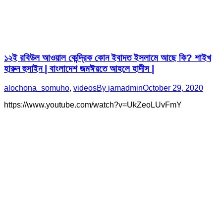
১২ই রবিউল আওয়াল কেন্দ্রিক কোন ইবাদত ইসলামে আছে কি? শাইখ
হারুন হুসাইন | বাংলাদেশ জমঈয়তে আহলে হাদীস |
alochona_somuho
,
videos
By
jamadmin
October 29, 2020
https://www.youtube.com/watch?v=UkZeoLUvFmY