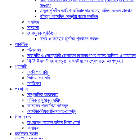
মাদরাসা
উম্মুল মুমিনীন আয়িশা রাযিয়াল্লাহু আনহা মহিলা মডেল মাদরাসা
বাইতুল আবেদিন কেন্দ্রীয় জামে মসজিদ
মাসজিদ
মাদরাসা
সেবামূলক প্রতিষ্ঠান
দুস্থ ও অসহায় মুসলিম পুনর্বাসন প্রকল্প
আর্কাইভ
গঠনতন্ত্র
সভাপতি ও সেক্রেটারী জেনারেল মহোদয়গণের নামের তালিকা ও কার্যকাল
বিশিষ্ট ইসলামী ব্যক্তিত্বদের জমঈয়তের প্রোগ্রামে অংশগ্রহণ
গ্যালারী
ফটো গ্যালারী
ভিডিও গ্যালারী
আর্টিকেল
প্রকাশনা
সাপ্তাহিক আরাফাত
মাসিক তর্জুমানুল হাদীস
আমাদের প্রকাশিত বইসমূহ
পোস্টার-লিফলেট-ব্যানার-ফেস্টুন
শিক্ষা বোর্ড
বাংলাদেশ আহলে হাদীস শিক্ষা বোর্ড
ফলাফল
জমঈয়ত সংবাদ