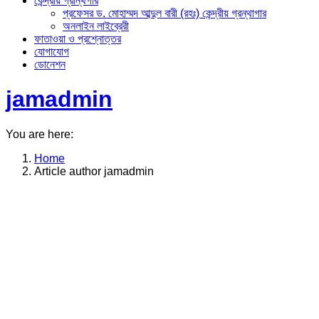
কেন্দ্রীয় গ্রান্থগার
প্রফেসর ড. মোহাম্মদ আব্দুল বারী (রহঃ) কেন্দ্রীয় গ্রন্থাগার
অনলাইন লাইব্রেরী
ফাতাওয়া ও প্রশ্নোত্তর
যোগাযোগ
ডোনেশন
jamadmin
You are here:
Home
Article author jamadmin