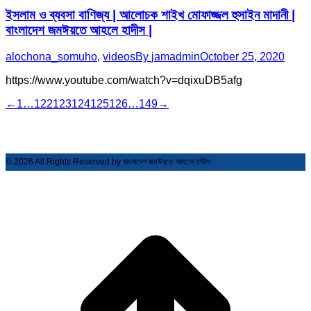
ইসলাম ও ব্যবসা বাণিজ্য | আলোচক শাইখ মোফাজ্জল হুসাইন মাদানী |
বাংলাদেশ জমঈয়তে আহলে হাদীস |
alochona_somuho
,
videos
By
jamadmin
October 25, 2020
https://www.youtube.com/watch?v=dqixuDB5afg
←
1
…
122
123
124
125
126
…
149
→
© 2026 All Rights Reserved by বাংলাদেশ জমঈয়তে আহলে হাদীস
t
T