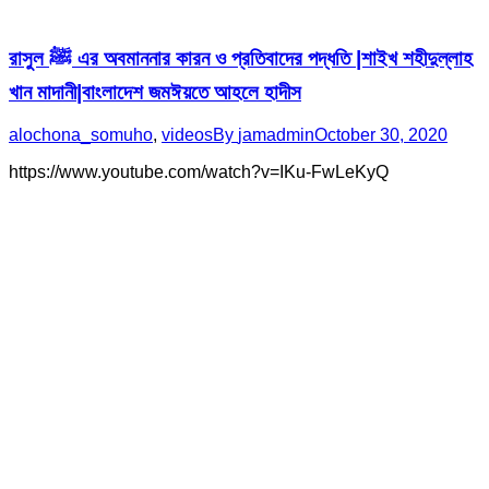
রাসুল ﷺ এর অবমাননার কারন ও প্রতিবাদের পদ্ধতি |শাইখ শহীদুল্লাহ
খান মাদানী|বাংলাদেশ জমঈয়তে আহলে হাদীস
alochona_somuho
,
videos
By
jamadmin
October 30, 2020
https://www.youtube.com/watch?v=IKu-FwLeKyQ