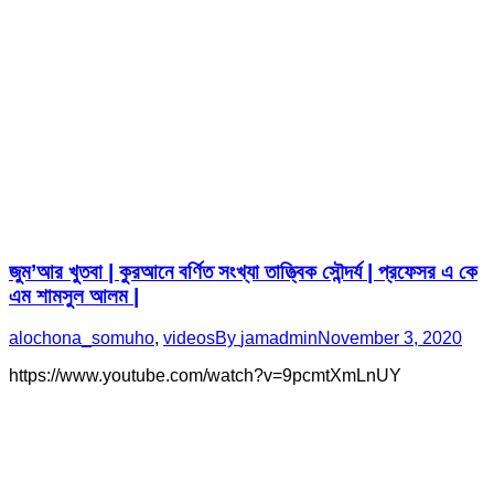
জুম’আর খুতবা | কুরআনে বর্ণিত সংখ্যা তাত্ত্বিক সৌন্দর্য | প্রফেসর এ কে
এম শামসুল আলম |
alochona_somuho
,
videos
By
jamadmin
November 3, 2020
https://www.youtube.com/watch?v=9pcmtXmLnUY