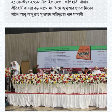
২১ সেপ্টেম্বর ২০১৮ টাংগাইল জেলা, কালিহাতী থানায়
ঐতিহাসিক বল্লা বড় জামে মসজিদে জুমুআর খুতবা দিবেন
শাইখ আবূ আব্দুল্লাহ মুহাম্মদ শহীদুল্লাহ খান মাদানী