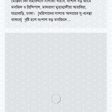
মোস্তফা বিন বাহারুদ্দীন সালাফী খতীব, বংশাল বড় জামে
মসজিদ ও প্রিন্সিপাল, মাদরাসা মুহাম্মাদীয়া আরাবিয়া,
যাত্রাবাড়ি, ঢাকা। [মহিলাদের সালাত আদায়ের সু-ব্যবস্থা
থাকবে] বৃষ্টি হলে বংশাল বড় মসজিদে…