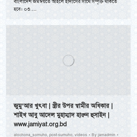
বাংলাদেশ জমঈয়তে আহলে হাদীসের সাথে সম্পৃক্ত থাকতে
হবে। ০৩.…
জুমু’আর খুৎবা | স্ত্রীর উপর স্বামীর অধিকার |
শাইখ আবু আদেল মুহাম্মাদ হারুন হুসাইন |
www.jamiyat.org.bd
alochona_somuho
,
post-sumuho
,
videos
By
jamadmin