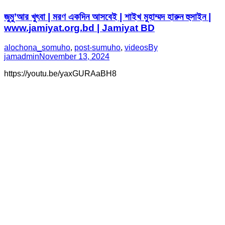
জুমু’আর খুৎবা | মরণ একদিন আসবেই | শাইখ মুহাম্মদ হারুন হুসাইন |
www.jamiyat.org.bd | Jamiyat BD
alochona_somuho
,
post-sumuho
,
videos
By
jamadmin
November 13, 2024
https://youtu.be/yaxGURAaBH8