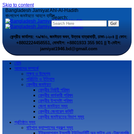
Skip to content
Bangladesh Jamiyat Ahl-Al-Hadith
বাংলাদেশ জমঈয়তে আহলে হাদীস
Search:
কেন্দ্রীয় কার্যালয়: ৭৯/ক/৩, জমঈয়ত ভবন, উত্তর যাত্রাবাড়ী, ঢাকা-১২০৪ || ফোন:
+8802224458551, মোবাইল: +8801933 355 901 || ই-মেইল:
jamiyat1946.bd@gmail.com
হোম
আমাদের সম্পর্কে
লক্ষ্য ও উদ্দেশ্য
পরিচিতি ও ইতিহাস
কেন্দ্রীয় জমঈয়ত
কেন্দ্রীয় নির্বাহী পরিষদ
কেন্দ্রীয় কার্যকারী পরিষদ
কেন্দ্রীয় উপদেষ্টা পরিষদ
জেলা জমঈয়ত সমূহ
কেন্দ্রীয় জেনারেল কমিটি
কেন্দ্রীয় জমঈয়তের বিভাগ সমূহ
প্রতিষ্ঠান সমূহ
বাইপাল ক্যাম্পাসের প্রকল্প সমূহ
ইন্টারন্যাশনাল ইসলামী ইউনিভার্সিটি অব সাইন্স এন্ড টেকনোলজি