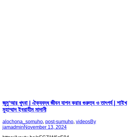
জুমু’আর খুৎবা | ঐক্যবদ্ধ জীবন যাপন করার গুরুত্ব ও তাৎপর্য | শাইখ
মুহাম্মাদ ইবরাহীম মাদানী
alochona_somuho
,
post-sumuho
,
videos
By
jamadmin
November 13, 2024