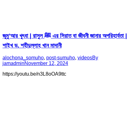
জুমু’আর খুৎবা | রাসুল ﷺ এর সিরাত বা জীবনী জানার অপরিহার্যতা |
শাইখ ড. শহীদুল্লাহ খান মাদানী
alochona_somuho
,
post-sumuho
,
videos
By
jamadmin
November 12, 2024
https://youtu.be/n3L8oOA9ttc