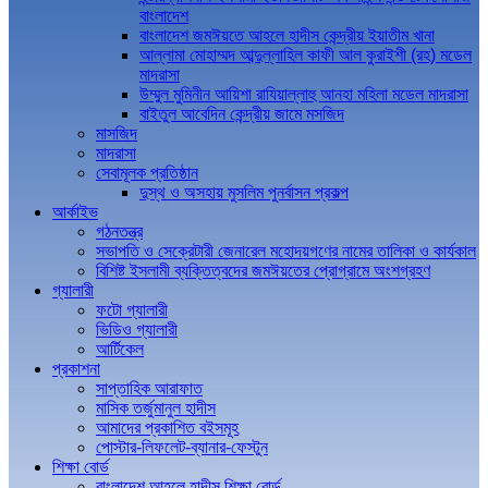
বাংলাদেশ
বাংলাদেশ জমঈয়তে আহলে হাদীস কেন্দ্রীয় ইয়াতীম খানা
আল্লামা মোহাম্মদ আব্দুল্লাহিল কাফী আল কুরাইশী (রহ) মডেল
মাদরাসা
উম্মুল মুমিনীন আয়িশা রাযিয়াল্লাহু আনহা মহিলা মডেল মাদরাসা
বাইতুল আবেদিন কেন্দ্রীয় জামে মসজিদ
মাসজিদ
মাদরাসা
সেবামূলক প্রতিষ্ঠান
দুস্থ ও অসহায় মুসলিম পুনর্বাসন প্রকল্প
আর্কাইভ
গঠনতন্ত্র
সভাপতি ও সেক্রেটারী জেনারেল মহোদয়গণের নামের তালিকা ও কার্যকাল
বিশিষ্ট ইসলামী ব্যক্তিত্বদের জমঈয়তের প্রোগ্রামে অংশগ্রহণ
গ্যালারী
ফটো গ্যালারী
ভিডিও গ্যালারী
আর্টিকেল
প্রকাশনা
সাপ্তাহিক আরাফাত
মাসিক তর্জুমানুল হাদীস
আমাদের প্রকাশিত বইসমূহ
পোস্টার-লিফলেট-ব্যানার-ফেস্টুন
শিক্ষা বোর্ড
বাংলাদেশ আহলে হাদীস শিক্ষা বোর্ড