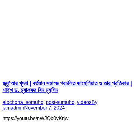
জুমু’আর খুৎবা | বর্তমান সমাজে প্রচলিত জাহেলিয়াত ও তার প্রতিকার |
শাইখ ড. মুযাফফর বিন মুহসিন
alochona_somuho
,
post-sumuho
,
videos
By
jamadmin
November 7, 2024
https://youtu.be/nWJQb0yKrjw