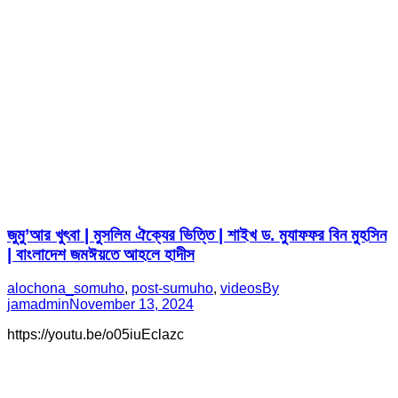
জুমু’আর খুৎবা | মুসলিম ঐক্যের ভিত্তি | শাইখ ড. মুযাফফর বিন মুহসিন
| বাংলাদেশ জমঈয়তে আহলে হাদীস
alochona_somuho
,
post-sumuho
,
videos
By
jamadmin
November 13, 2024
https://youtu.be/o05iuEclazc