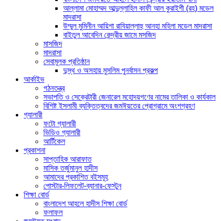
আল্লামা মোহাম্মদ আব্দুল্লাহিল কাফী আল কুরাইশী (রহ) মডেল
মাদরাসা
উম্মুল মুমিনীন আয়িশা রাযিয়াল্লাহু আনহা মহিলা মডেল মাদরাসা
বাইতুল আবেদিন কেন্দ্রীয় জামে মসজিদ
মাসজিদ
মাদরাসা
সেবামূলক প্রতিষ্ঠান
দুস্থ ও অসহায় মুসলিম পুনর্বাসন প্রকল্প
আর্কাইভ
গঠনতন্ত্র
সভাপতি ও সেক্রেটারী জেনারেল মহোদয়গণের নামের তালিকা ও কার্যকাল
বিশিষ্ট ইসলামী ব্যক্তিত্বদের জমঈয়তের প্রোগ্রামে অংশগ্রহণ
গ্যালারী
ফটো গ্যালারী
ভিডিও গ্যালারী
আর্টিকেল
প্রকাশনা
সাপ্তাহিক আরাফাত
মাসিক তর্জুমানুল হাদীস
আমাদের প্রকাশিত বইসমূহ
পোস্টার-লিফলেট-ব্যানার-ফেস্টুন
শিক্ষা বোর্ড
বাংলাদেশ আহলে হাদীস শিক্ষা বোর্ড
ফলাফল