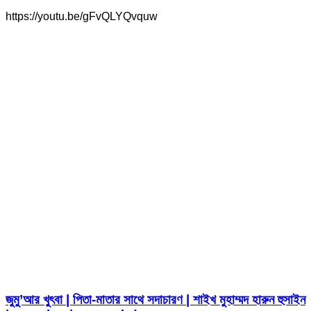
https://youtu.be/gFvQLYQvquw
জুমু’আর খুৎবা | পিতা-মাতার সাথে সদাচারণ | শাইখ মুহাম্মদ হারুন হুসাইন