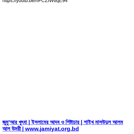
https://youtu.be/nFCZiW6qE94
জুমু’আর খুৎবা | ইসলামের আদব ও শিষ্টাচার | শাইখ মাসউদুল আলম
আল উমরী | www.jamiyat.org.bd