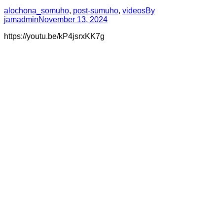
alochona_somuho
,
post-sumuho
,
videos
By
jamadmin
November 13, 2024
https://youtu.be/kP4jsrxKK7g