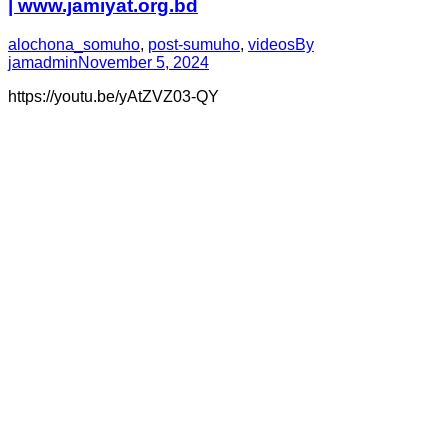
| www.jamiyat.org.bd
alochona_somuho
,
post-sumuho
,
videos
By
jamadmin
November 5, 2024
https://youtu.be/yAtZVZ03-QY