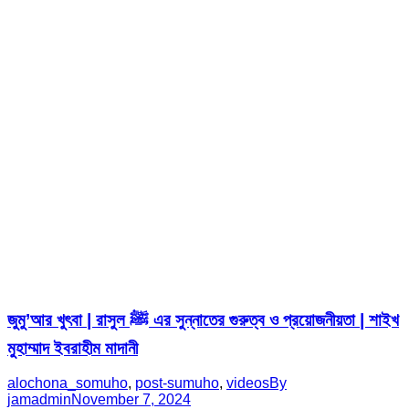
জুমু’আর খুৎবা | রাসুল ﷺ এর সুন্নাতের গুরুত্ব ও প্রয়োজনীয়তা | শাইখ
মুহাম্মাদ ইবরাহীম মাদানী
alochona_somuho
,
post-sumuho
,
videos
By
jamadmin
November 7, 2024