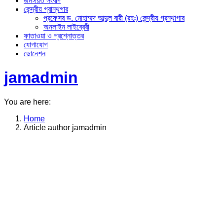
জমঈয়ত সংবাদ
কেন্দ্রীয় গ্রান্থগার
প্রফেসর ড. মোহাম্মদ আব্দুল বারী (রহঃ) কেন্দ্রীয় গ্রন্থাগার
অনলাইন লাইব্রেরী
ফাতাওয়া ও প্রশ্নোত্তর
যোগাযোগ
ডোনেশন
jamadmin
You are here:
Home
Article author jamadmin