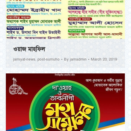
ওয়াজ মাহফিল
jamiyat-news
,
post-sumuho
By
jamadmin
March 20, 2019