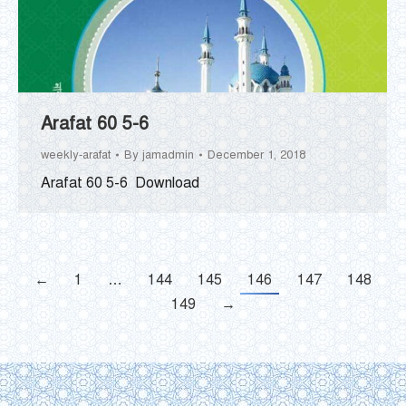
Arafat 60 5-6
weekly-arafat
By
jamadmin
December 1, 2018
Arafat 60 5-6 Download
←
1
…
144
145
146
147
148
149
→