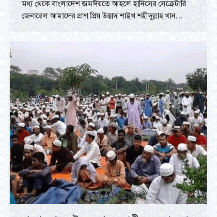
মধ্য থেকে বাংলাদেশ জমঈয়তে আহলে হাদিসের সেক্রেটারি
জেনারেল আমাদের প্রাণ প্রিয় উস্তাদ শাইখ শহীদূল্লাহ খান…