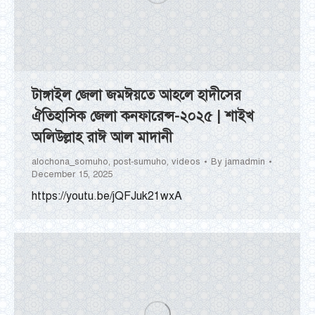
টাঙ্গাইল জেলা জমঈয়তে আহলে হাদীসের
ঐতিহাসিক জেলা কনফারেন্স-২০২৫ | শাইখ
অলিউল্লাহ রাঈ আল মাদানী
alochona_somuho
,
post-sumuho
,
videos
By
jamadmin
December 15, 2025
https://youtu.be/jQFJuk21wxA