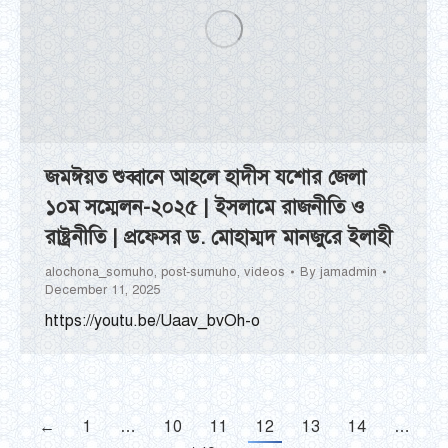
জমঈয়ত শুব্বানে আহলে হাদীস যশোর জেলা
১০ম সম্মেলন-২০২৫ | ইসলামে রাজনীতি ও
রাষ্ট্রনীতি | প্রফেসর ড. মোহাম্মদ মানজুরে ইলাহী
alochona_somuho
,
post-sumuho
,
videos
By
jamadmin
December 11, 2025
https://youtu.be/Uaav_bvOh-o
←
1
…
10
11
12
13
14
…