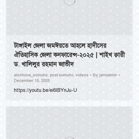
টাঙ্গাইল জেলা জমঈয়তে আহলে হাদীসের
ঐতিহাসিক জেলা কনফারেন্স-২০২৫ | শাইখ ক্বারী
ড. খালিলুর রহমান জাভীদ
alochona_somuho
,
post-sumuho
,
videos
By
jamadmin
December 15, 2025
https://youtu.be/ei6lBYnJu-U