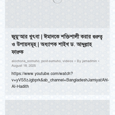
জুমু’আর খুৎবা | ঈমানকে শক্তিশালী করার গুরুত্ব
ও উপায়সমূহ | অধ্যাপক শাইখ ড. আব্দুল্লাহ
ফারুক
alochona_somuho
,
post-sumuho
,
videos
By
jamadmin
August 18, 2025
https://www.youtube.com/watch?
v=yVS5zJgbprk&ab_channel=BangladeshJamiyatAhl-
Al-Hadith