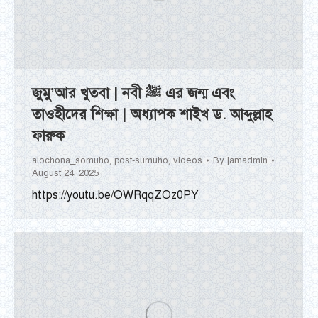
জুমু’আর খুতবা | নবী ﷺ এর জন্ম এবং
তাওহীদের শিক্ষা | অধ্যাপক শাইখ ড. আব্দুল্লাহ
ফারুক
alochona_somuho
,
post-sumuho
,
videos
By
jamadmin
August 24, 2025
https://youtu.be/OWRqqZOz0PY