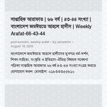
সাপ্তাহিক আরাফাত | ৬৬ বর্ষ | ৪৩-৪৪ সংখ্যা |
বাংলাদেশ জমঈয়তে আহলে হাদীস | Weekly
Arafat-66-43-44
post-sumuho
,
weekly-arafat
By
jamadmin
August 18, 2025
বাংলাদেশে জমঈয়তে আহলে হাদীসের মুখপত্র ধর্ম-দর্শন,
শিক্ষা-সাহিত্য, সংস্কৃতি ও ইতিহাস-ঐতিহ্য বিষয়ক গবেষণা
পত্রিকা সাপ্তাহিক আরাফাত ৬৬ বর্ষ ৪৩-৪৪ সংখ্যা সংগ্রহ করতে
যোগাযোগ করুন: মোবাইল: ০১৯৩৩৩৫৫৯১০