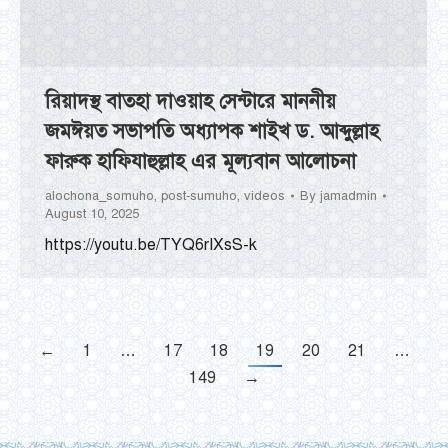
রিয়াদস্থ বাতহা দাওয়াহ সেন্টারে মাননীয়
জমঈয়ত সভাপতি অধ্যাপক শাইখ ড. আব্দুল্লাহ
ফারুক হাফিযাহুল্লাহ এর মূল্যবান আলোচনা
alochona_somuho
,
post-sumuho
,
videos
By
jamadmin
August 10, 2025
https://youtu.be/TYQ6rIXsS-k
←
1
…
17
18
19
20
21
…
149
→