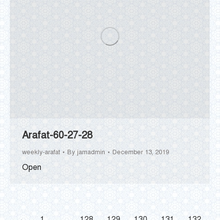
Arafat-60-27-28
weekly-arafat
By
jamadmin
December 13, 2019
Open
←
1
…
128
129
130
131
132