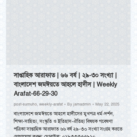
সাপ্তাহিক আরাফাত | ৬৬ বর্ষ | ২৯-৩০ সংখ্যা |
বাংলাদেশ জমঈয়তে আহলে হাদীস | Weekly
Arafat-66-29-30
post-sumuho
,
weekly-arafat
By
jamadmin
May 22, 2025
বাংলাদেশে জমঈয়তে আহলে হাদীসের মুখপত্র ধর্ম-দর্শন,
শিক্ষা-সাহিত্য, সংস্কৃতি ও ইতিহাস-ঐতিহ্য বিষয়ক গবেষণা
পত্রিকা সাপ্তাহিক আরাফাত ৬৬ বর্ষ ২৯-৩০ সংখ্যা সংগ্রহ করতে
যোগাযোগ করুন: মোবাইল: ০১৯৩৩৩৫৫৯১০