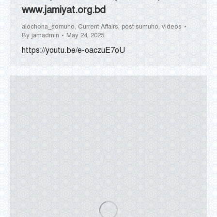
www.jamiyat.org.bd
alochona_somuho
,
Current Affairs
,
post-sumuho
,
videos
By
jamadmin
May 24, 2025
https://youtu.be/e-oaczuE7oU