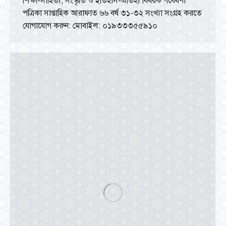
শিক্ষা-সাহিত্য, সংস্কৃতি ও ইতিহাস-ঐতিহ্য বিষয়ক গবেষণা
পত্রিকা সাপ্তাহিক আরাফাত ৬৬ বর্ষ ৩১-৩২ সংখ্যা সংগ্রহ করতে
যোগাযোগ করুন: মোবাইল: ০১৯৩৩৩৫৫৯১০