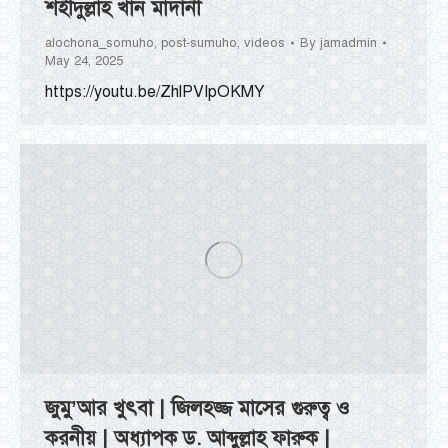
শহীদুল্লাহ খান মাদানী
alochona_somuho
,
post-sumuho
,
videos
By
jamadmin
May 24, 2025
https://youtu.be/ZhlPVIpOKMY
জুমু’আর খুৎবা | জিলহজ্জ মাসের গুরুত্ব ও
করনীয় | অধ্যাপক ড. আব্দুল্লাহ ফারুক |