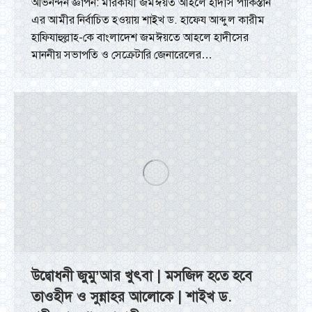
অভিনন্দন জ্ঞাপন: মারকাযী জমঈয়ত আহলে হাদীস পাকিস্তান
এর আমীর নির্বাচিত হওয়ায় শাইখ ড. হাফেয আব্দুল কারীম
হাফিযাহুল্লাহ-কে বাংলাদেশ জমঈয়তে আহলে হাদীসের
মাননীয় সভাপতি ও সেক্রেটারি জেনারেলের…
উদ্বোধনী জুমু’আর খুৎবা | মসজিদ হতে হবে
তাওহীদ ও সুন্নাহর আলোকে | শাইখ ড.