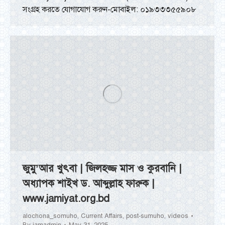
সংগ্রহ করতে যোগাযোগ করুন-মোবাইল: ০১৯৩৩৩৫৫৯০৮
জুমু’আর খুৎবা | জিলহজ্জ মাস ও কুরবানি |
অধ্যাপক শাইখ ড. আব্দুল্লাহ ফারুক |
www.jamiyat.org.bd
alochona_somuho
,
Current Affairs
,
post-sumuho
,
videos
By
jamadmin
May 31, 2025