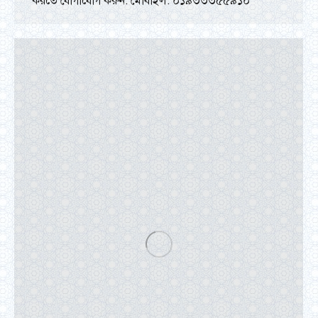
করতে যোগাযোগ করুন: মোবাইল: ০১৯৩৩৩৫৫৯১০