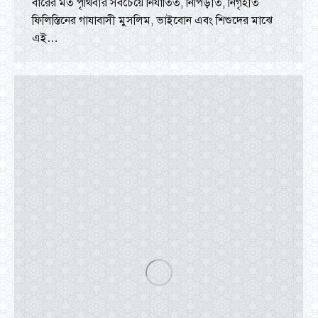
বারের মত পৃথিবীর সবচেয়ে নির্যাতিত, নিপিড়ীত, নিগৃহীত
ফিলিস্তিনের গাযাবাসী মুসলিম, ভাইবোন এবং শিশুদের মাঝে
এই…