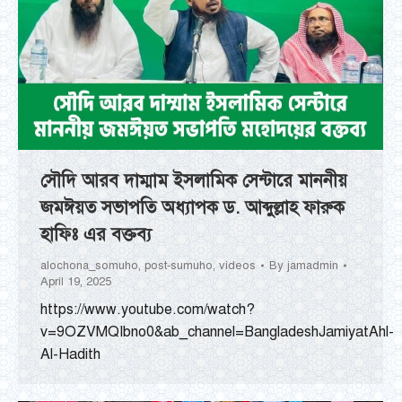
সৌদি আরব দাম্মাম ইসলামিক সেন্টারে মাননীয়
জমঈয়ত সভাপতি অধ্যাপক ড. আব্দুল্লাহ ফারুক
হাফিঃ এর বক্তব্য
alochona_somuho
,
post-sumuho
,
videos
By
jamadmin
April 19, 2025
https://www.youtube.com/watch?
v=9OZVMQIbno0&ab_channel=BangladeshJamiyatAhl-
Al-Hadith