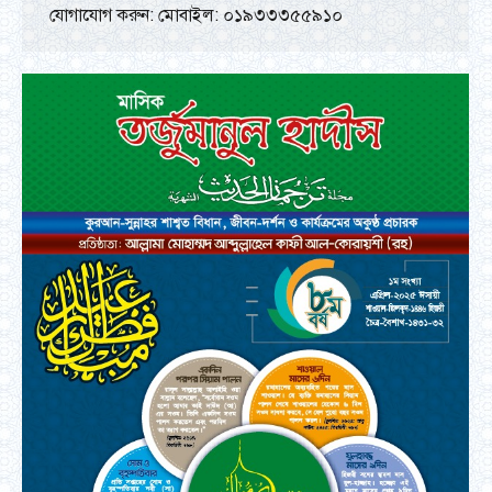
যোগাযোগ করুন: মোবাইল: ০১৯৩৩৩৫৫৯১০