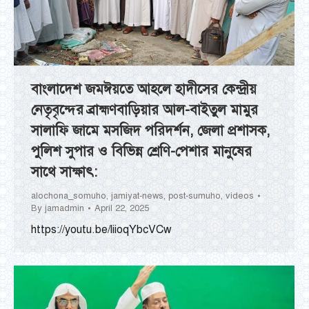
বাংলাদেশ জমঈয়তে আহলে হাদীসের কেন্দ্রীয়
নেতৃবৃন্দের ব্রাহ্মণবাড়িয়ার আল-বাইতুল মামুর
সালাফি জামে মসজিদ পরিদর্শন, জেলা প্রশাসক,
পুলিশ সুপার ও বিভিন্ন শ্রেণি-পেশার মানুষের
সাথে সাক্ষাৎ:
alochona_somuho
,
jamiyat-news
,
post-sumuho
,
videos
By
jamadmin
April 22, 2025
https://youtu.be/liioqYbcVCw