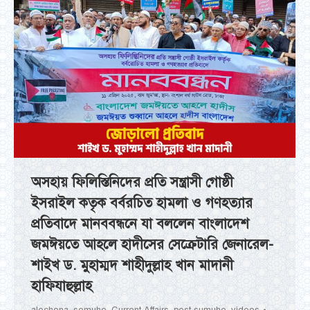
অসহায় ফিলিস্তিনিদের প্রতি সন্ত্রাসী গোষ্ঠী
ইসরাইল কতৃক বর্বরচিত হামলা ও গণহত্যার
প্রতিবাদে মানববন্ধনে যা বললেন বাংলাদেশ
জমঈয়তে আহলে হাদীসের সেক্রেটারি জেনারেল-
শাইখ ড. মুহাম্মদ শাহীদুল্লাহ খান মাদানী
হাফিযাহুল্লাহ
alochona_somuho
,
Current Affairs
,
post-sumuho
,
videos