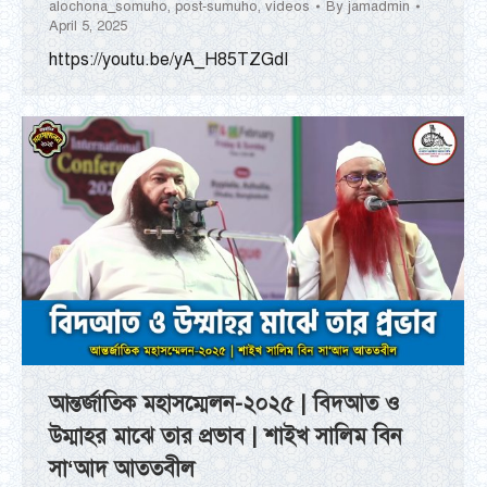
alochona_somuho
,
post-sumuho
,
videos
By
jamadmin
April 5, 2025
https://youtu.be/yA_H85TZGdI
আন্তর্জাতিক মহাসম্মেলন-২০২৫ | বিদআত ও
উম্মাহর মাঝে তার প্রভাব | শাইখ সালিম বিন
সা‘আদ আততবীল