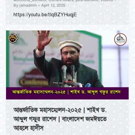
By
jamadmin
April 12, 2025
https://youtu.be/tIqBZYHuqjE
আন্তর্জাতিক মহাসম্মেলন-২০২৫ | শাইখ ড.
আব্দুল গফুর রাশেদ | বাংলাদেশ জমঈয়তে
আহলে হাদীস