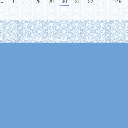
←
1
…
28
29
30
31
32
…
149
© 2026 All Rights Reserved by বাংলাদেশ জমঈয়তে আহলে হাদীস