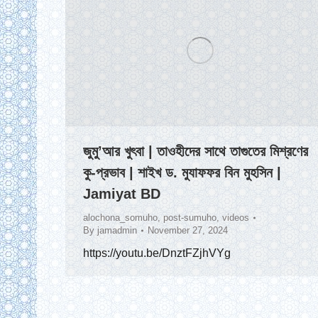
জুমু’আর খুৎবা | তাওহীদের সাথে তাগুতের মিশ্রণের
কু-প্রভাব | শাইখ ড. মুযাফফর বিন মুহসিন |
Jamiyat BD
alochona_somuho
,
post-sumuho
,
videos
By
jamadmin
November 27, 2024
https://youtu.be/DnztFZjhVYg