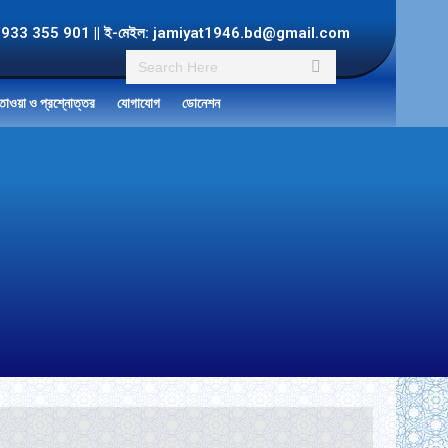
ল: +8801933 355 901 || ই-মেইল: jamiyat1946.bd@gmail.com
Search:
তাওয়া ও প্রশ্নোত্তর
যোগাযোগ
ডোনেশন