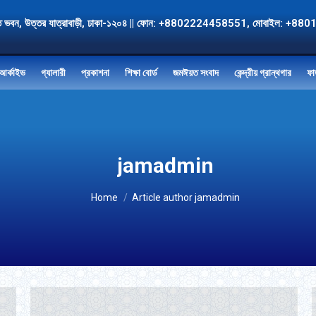
, জমঈয়ত ভবন, উত্তর যাত্রাবাড়ী, ঢাকা-১২০৪ || ফোন: +8802224458551, মোবাই
আর্কাইভ
গ্যালারী
প্রকাশনা
শিক্ষা বোর্ড
জমঈয়ত সংবাদ
কেন্দ্রীয় গ্রান্থগার
ফা
jamadmin
You are here:
Home
Article author jamadmin