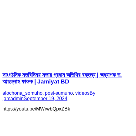
সাংগঠনিক মতবিনিময় সভায় প্রধান অতিথির বক্তব্য | অধ্যাপক ড.
আব্দুল্লাহ ফারুক | Jamiyat BD
alochona_somuho
,
post-sumuho
,
videos
By
jamadmin
September 19, 2024
https://youtu.be/MWrwbQpxZBk