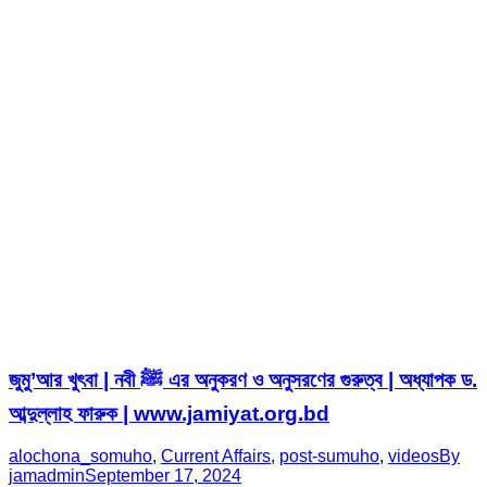
জুমু’আর খুৎবা | নবী ﷺ এর অনুকরণ ও অনুসরণের গুরুত্ব | অধ্যাপক ড.
আব্দুল্লাহ ফারুক | www.jamiyat.org.bd
alochona_somuho
,
Current Affairs
,
post-sumuho
,
videos
By
jamadmin
September 17, 2024