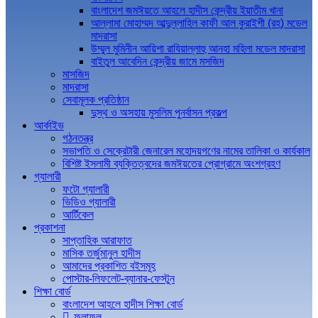
বাংলাদেশ জমঈয়তে আহলে হাদীস কেন্দ্রীয় ইয়াতীম খানা
আল্লামা মোহাম্মদ আব্দুল্লাহিল কাফী আল কুরাইশী (রহ) মডেল
মাদরাসা
উম্মুল মুমিনীন আয়িশা রাযিয়াল্লাহু আনহা মহিলা মডেল মাদরাসা
বাইতুল আবেদিন কেন্দ্রীয় জামে মসজিদ
মাসজিদ
মাদরাসা
সেবামূলক প্রতিষ্ঠান
দুস্থ ও অসহায় মুসলিম পুনর্বাসন প্রকল্প
আর্কাইভ
গঠনতন্ত্র
সভাপতি ও সেক্রেটারী জেনারেল মহোদয়গণের নামের তালিকা ও কার্যকাল
বিশিষ্ট ইসলামী ব্যক্তিত্বদের জমঈয়তের প্রোগ্রামে অংশগ্রহণ
গ্যালারী
ফটো গ্যালারী
ভিডিও গ্যালারী
আর্টিকেল
প্রকাশনা
সাপ্তাহিক আরাফাত
মাসিক তর্জুমানুল হাদীস
আমাদের প্রকাশিত বইসমূহ
পোস্টার-লিফলেট-ব্যানার-ফেস্টুন
শিক্ষা বোর্ড
বাংলাদেশ আহলে হাদীস শিক্ষা বোর্ড
ফলাফল