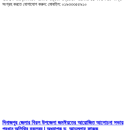
সংগ্রহ করতে যোগাযোগ করুন: মোবাইল: ০১৯৩৩৩৫৫৯১০
দিনাজপুর জেলার বিরল উপজেলা জমঈয়তের আয়োজিত আলোচনা সভায়
প্রধান অতিথির বক্তব্য | অধ্যাপক ড. আব্দুল্লাহ ফারুক