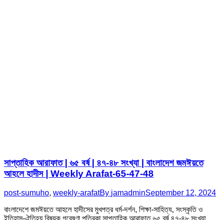
সাপ্তাহিক আরাফাত | ৬৫ বর্ষ | ৪৭-৪৮ সংখ্যা | বাংলাদেশ জমঈয়তে
আহলে হাদীস | Weekly Arafat-65-47-48
post-sumuho
,
weekly-arafat
By
jamadmin
September 12, 2024
বাংলাদেশে জমঈয়তে আহলে হাদীসের মুখপত্র ধর্ম-দর্শন, শিক্ষা-সাহিত্য, সংস্কৃতি ও
ইতিহাস-ঐতিহ্য বিষয়ক গবেষণা পত্রিকা সাপ্তাহিক আরাফাত ৬৫ বর্ষ ৪৭-৪৮ সংখ্যা