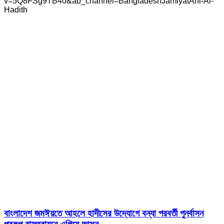
v=5Q8FSg9TB40&ab_channel=BangladeshJamiyatAhl-Al-
Hadith
বাংলাদেশ জমঈয়তে আহলে হাদীসের উদ্যোগে বন্যা পরবর্তী পুনর্বাসন