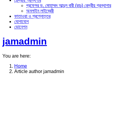
কেন্দ্রীয় গ্রান্থগার
প্রফেসর ড. মোহাম্মদ আব্দুল বারী (রহঃ) কেন্দ্রীয় গ্রন্থাগার
অনলাইন লাইব্রেরী
ফাতাওয়া ও প্রশ্নোত্তর
যোগাযোগ
ডোনেশন
jamadmin
You are here:
Home
Article author jamadmin