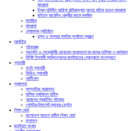
মাদরাসা
উম্মুল মুমিনীন আয়িশা রাযিয়াল্লাহু আনহা মহিলা মডেল মাদরাসা
বাইতুল আবেদিন কেন্দ্রীয় জামে মসজিদ
মাসজিদ
মাদরাসা
সেবামূলক প্রতিষ্ঠান
দুস্থ ও অসহায় মুসলিম পুনর্বাসন প্রকল্প
আর্কাইভ
গঠনতন্ত্র
সভাপতি ও সেক্রেটারী জেনারেল মহোদয়গণের নামের তালিকা ও কার্যকাল
বিশিষ্ট ইসলামী ব্যক্তিত্বদের জমঈয়তের প্রোগ্রামে অংশগ্রহণ
গ্যালারী
ফটো গ্যালারী
ভিডিও গ্যালারী
আর্টিকেল
প্রকাশনা
সাপ্তাহিক আরাফাত
মাসিক তর্জুমানুল হাদীস
আমাদের প্রকাশিত বইসমূহ
পোস্টার-লিফলেট-ব্যানার-ফেস্টুন
শিক্ষা বোর্ড
বাংলাদেশ আহলে হাদীস শিক্ষা বোর্ড
ফলাফল
জমঈয়ত সংবাদ