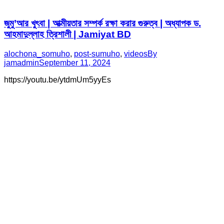
জুমু’আর খুৎবা | আত্মীয়তার সম্পর্ক রক্ষা করার গুরুত্ব | অধ্যাপক ড.
আহমাদুল্লাহ ত্রিশালী | Jamiyat BD
alochona_somuho
,
post-sumuho
,
videos
By
jamadmin
September 11, 2024
https://youtu.be/ytdmUm5yyEs