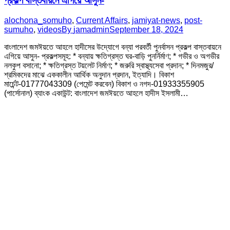
প্রকল্প বাস্তবায়নে এগিয়ে আসুন-
alochona_somuho
,
Current Affairs
,
jamiyat-news
,
post-
sumuho
,
videos
By
jamadmin
September 18, 2024
বাংলাদেশ জমঈয়তে আহলে হাদীসের উদ্যোগে বন্যা পরবর্তী পুনর্বাসন প্রকল্প বাস্তবায়নে
এগিয়ে আসুন- প্রকল্পসমূহ: * বন্যায় ক্ষতিগ্রস্ত ঘর-বাড়ি পুনর্নির্মাণ; * গভীর ও অগভীর
নলকুপ বসানো; * ক্ষতিগ্রস্ত টয়লেট নির্মাণ; * জরুরি স্বাস্থ্যসেবা প্রদান; * দিনমজুর/
শ্রমিকদের মাঝে এককালীন আর্থিক অনুদান প্রদান, ইত্যাদি। বিকাশ
মার্চেন্ট-01777043309 (পেমেন্ট করবেন) বিকাশ ও নগদ-01933355905
(পার্সোনাল) ব্যাংক একাউন্ট: বাংলাদেশ জমঈয়তে আহলে হাদীস ইসলামী…