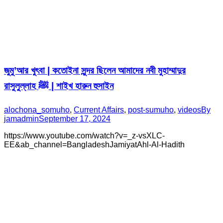
জুমু’আর খুৎবা | কতোইনা সুন্দর ছিলেন আমাদের নবী মুহাম্মাদুর
রাসুলুল্লাহ ﷺ | শাইখ হারুন হুসাইন
alochona_somuho
,
Current Affairs
,
post-sumuho
,
videos
By
jamadmin
September 17, 2024
https://www.youtube.com/watch?v=_z-vsXLC-
EE&ab_channel=BangladeshJamiyatAhl-Al-Hadith