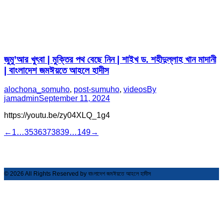
জুমু’আর খুৎবা | মুক্তির পথ বেছে নিন | শাইখ ড. শহীদুল্লাহ খান মাদানী
| বাংলাদেশ জমঈয়তে আহলে হাদীস
alochona_somuho
,
post-sumuho
,
videos
By
jamadmin
September 11, 2024
https://youtu.be/zy04XLQ_1g4
←
1
…
35
36
37
38
39
…
149
→
© 2026 All Rights Reserved by বাংলাদেশ জমঈয়তে আহলে হাদীস
t
T