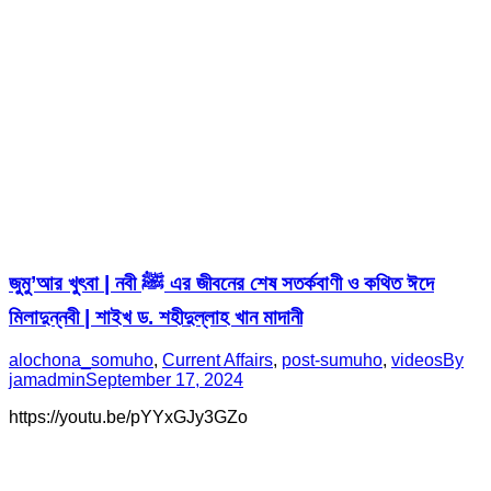
জুমু’আর খুৎবা | নবী ﷺ এর জীবনের শেষ সতর্কবাণী ও কথিত ঈদে
মিলাদুন্নবী | শাইখ ড. শহীদুল্লাহ খান মাদানী
alochona_somuho
,
Current Affairs
,
post-sumuho
,
videos
By
jamadmin
September 17, 2024
https://youtu.be/pYYxGJy3GZo