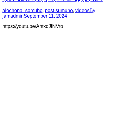
alochona_somuho
,
post-sumuho
,
videos
By
jamadmin
September 11, 2024
https://youtu.be/AhtxdJiNVto