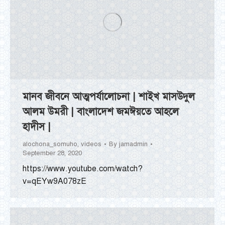
মানব জীবনে আত্মপর্যালোচনা | শাইখ মাসউদুল
আলম উমরী | বাংলাদেশ জমঈয়তে আহলে
হাদীস |
alochona_somuho
,
videos
By
jamadmin
September 28, 2020
https://www.youtube.com/watch?
v=qEYw9A078zE